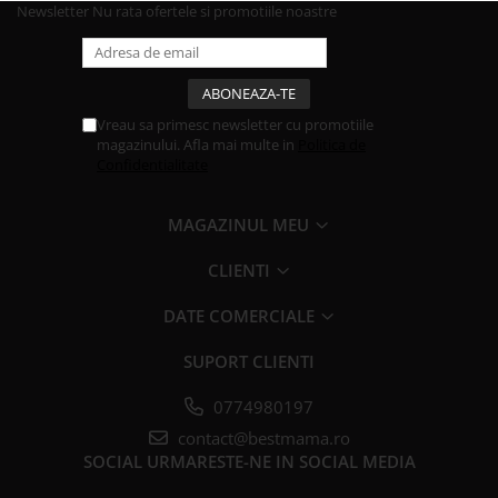
Newsletter
Nu rata ofertele si promotiile noastre
Vreau sa primesc newsletter cu promotiile
magazinului. Afla mai multe in
Politica de
Confidentialitate
MAGAZINUL MEU
CLIENTI
DATE COMERCIALE
SUPORT CLIENTI
0774980197
contact@bestmama.ro
SOCIAL
URMARESTE-NE IN SOCIAL MEDIA