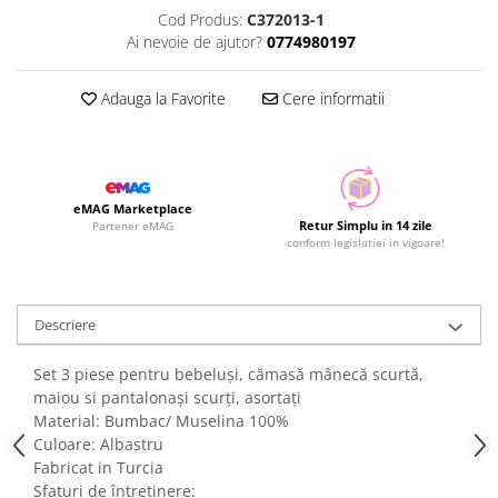
Cod Produs:
C372013-1
Ai nevoie de ajutor?
0774980197
Adauga la Favorite
Cere informatii
eMAG Marketplace
Retur Simplu in 14 zile
Partener eMAG
conform legislatiei in vigoare!
Descriere
Set 3 piese pentru bebeluși, cămasă mânecă scurtă,
maiou si pantalonași scurți, asortați
Material: Bumbac/ Muselina 100%
Culoare: Albastru
Fabricat in Turcia
Sfaturi de întreținere: