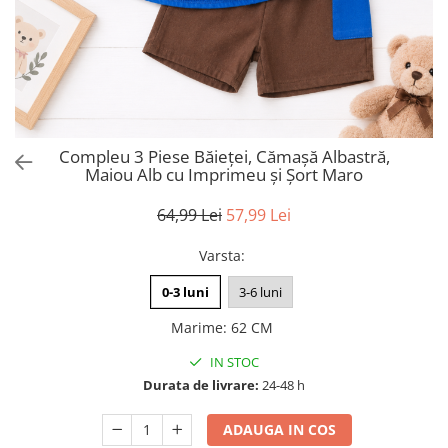
Compleu 3 Piese Băieței, Cămașă Albastră,
Maiou Alb cu Imprimeu și Șort Maro
64,99 Lei
57,99 Lei
Varsta
:
0-3 luni
3-6 luni
Marime
:
62 CM
IN STOC
Durata de livrare:
24-48 h
ADAUGA IN COS