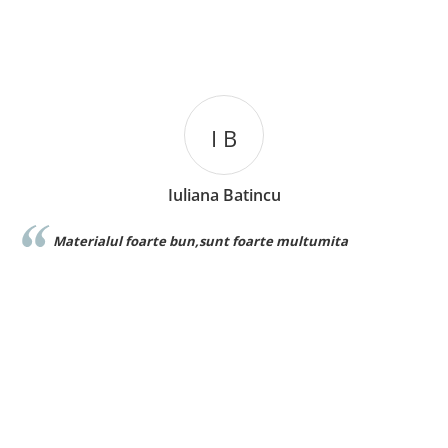
I B
Iuliana Batincu
foarte bun,sunt foarte multumita
Foarte buna cal