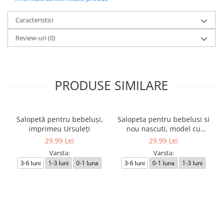
Caracteristici
Review-uri
(0)
PRODUSE SIMILARE
Salopetă pentru bebeluși,
Salopeta pentru bebelusi si
imprimeu Ursuleți
nou nascuti, model cu
Ursuleti
29,99 Lei
29,99 Lei
Varsta:
Varsta:
3-6 luni
1-3 luni
0-1 luna
3-6 luni
0-1 luna
1-3 luni