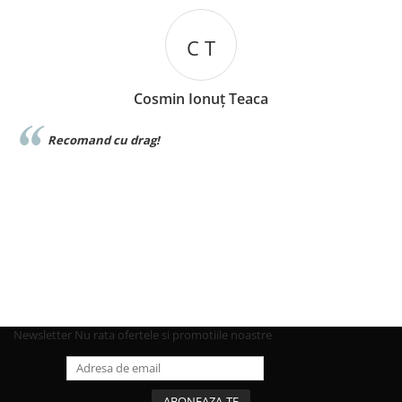
C T
Cosmin Ionuț Teaca
e
Recomand cu drag!
Newsletter
Nu rata ofertele si promotiile noastre