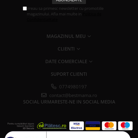
Vreau sa primesc newsletter cu promotiile
magazinului. Afla mai multe in
Politica de
Confidentialitate
MAGAZINUL MEU
CLIENTI
DATE COMERCIALE
SUPORT CLIENTI
0774980197
contact@bestmama.ro
SOCIAL
URMARESTE-NE IN SOCIAL MEDIA