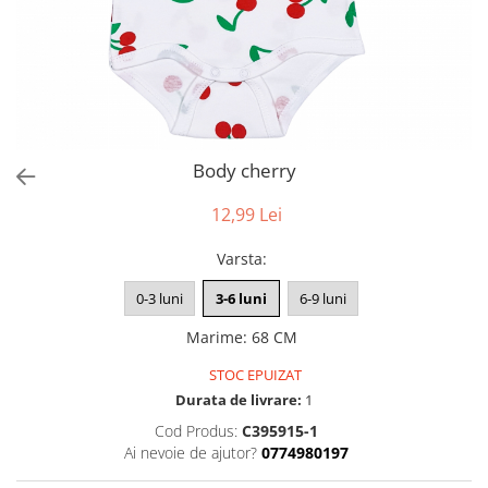
Body cherry
12,99 Lei
Varsta
:
0-3 luni
3-6 luni
6-9 luni
Marime
:
68 CM
STOC EPUIZAT
Durata de livrare:
1
Cod Produs:
C395915-1
Ai nevoie de ajutor?
0774980197