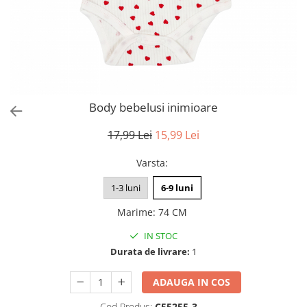
Body bebelusi inimioare
17,99 Lei
15,99 Lei
Varsta
:
1-3 luni
6-9 luni
Marime
:
74 CM
IN STOC
Durata de livrare:
1
ADAUGA IN COS
Cod Produs:
C55255-3