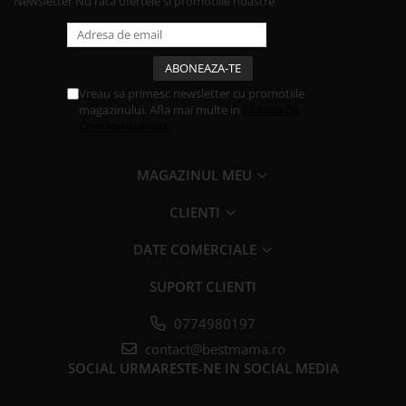
Newsletter
Nu rata ofertele si promotiile noastre
Vreau sa primesc newsletter cu promotiile
magazinului. Afla mai multe in
Politica de
Confidentialitate
MAGAZINUL MEU
CLIENTI
DATE COMERCIALE
SUPORT CLIENTI
0774980197
contact@bestmama.ro
SOCIAL
URMARESTE-NE IN SOCIAL MEDIA