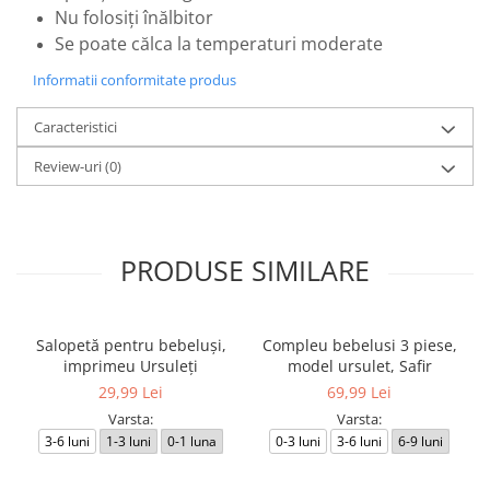
Nu folosiți înălbitor
Se poate călca la temperaturi moderate
Informatii conformitate produs
Caracteristici
Review-uri
(0)
PRODUSE SIMILARE
Salopetă pentru bebeluși,
Compleu bebelusi 3 piese,
imprimeu Ursuleți
model ursulet, Safir
29,99 Lei
69,99 Lei
Varsta:
Varsta:
3-6 luni
1-3 luni
0-1 luna
0-3 luni
3-6 luni
6-9 luni