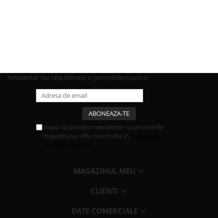
Newsletter
Nu rata ofertele si promotiile noastre
Vreau sa primesc newsletter cu promotiile
magazinului. Afla mai multe in
Politica de
Confidentialitate
MAGAZINUL MEU
CLIENTI
DATE COMERCIALE