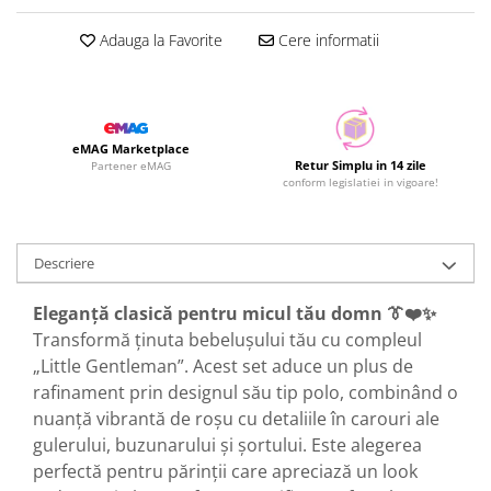
Adauga la Favorite
Cere informatii
eMAG Marketplace
Retur Simplu in 14 zile
Partener eMAG
conform legislatiei in vigoare!
Descriere
Eleganță clasică pentru micul tău domn 👔❤️✨
Transformă ținuta bebelușului tău cu compleul
„Little Gentleman”. Acest set aduce un plus de
rafinament prin designul său tip polo, combinând o
nuanță vibrantă de roșu cu detaliile în carouri ale
gulerului, buzunarului și șortului. Este alegerea
perfectă pentru părinții care apreciază un look