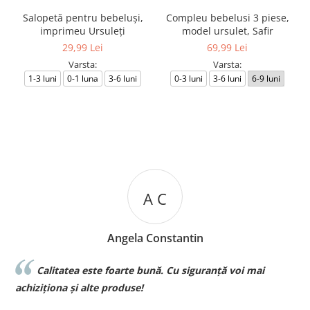
Salopetă pentru bebeluși,
Compleu bebelusi 3 piese,
imprimeu Ursuleți
model ursulet, Safir
29,99 Lei
69,99 Lei
Varsta:
Varsta:
1-3 luni
0-1 luna
3-6 luni
0-3 luni
3-6 luni
6-9 luni
A C
Angela Constantin
Calitatea este foarte bună. Cu siguranță voi mai
l
achiziționa și alte produse!
p