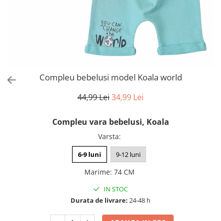
Compleu bebelusi model Koala world
44,99 Lei
34,99 Lei
Compleu vara bebelusi, Koala
Varsta
:
6-9 luni
9-12 luni
Marime
:
74 CM
IN STOC
Durata de livrare:
24-48 h