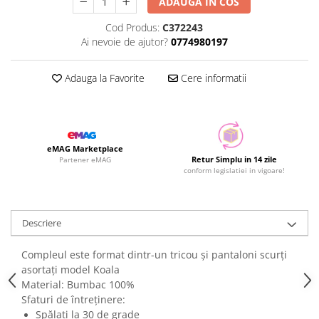
ADAUGA IN COS
Cod Produs:
C372243
Ai nevoie de ajutor?
0774980197
Adauga la Favorite
Cere informatii
eMAG Marketplace
Retur Simplu in 14 zile
Partener eMAG
conform legislatiei in vigoare!
Descriere
Compleul este format dintr-un tricou și pantaloni scurți
asortați model Koala
Material: Bumbac 100%
Sfaturi de întreținere:
Spălați la 30 de grade