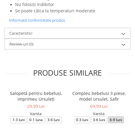
Nu folosiți înălbitor
Se poate călca la temperaturi moderate
Informatii conformitate produs
Caracteristici
Review-uri
(0)
PRODUSE SIMILARE
Salopetă pentru bebeluși,
Compleu bebelusi 3 piese,
imprimeu Ursuleți
model ursulet, Safir
29,99 Lei
69,99 Lei
Varsta:
Varsta:
1-3 luni
0-1 luna
3-6 luni
0-3 luni
3-6 luni
6-9 luni