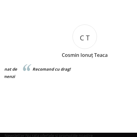
C T
Cosmin Ionuț Teaca
de
Recomand cu drag!
i
Newsletter
Nu rata ofertele si promotiile noastre