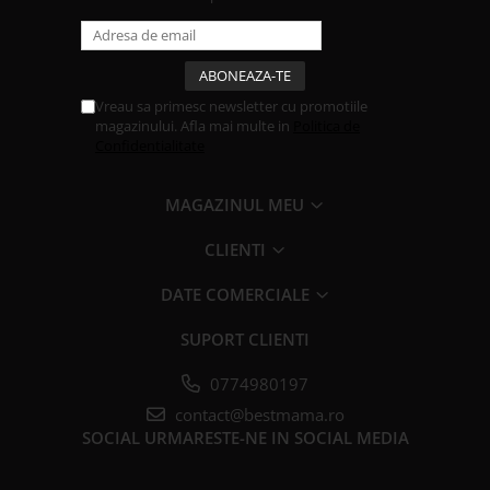
Vreau sa primesc newsletter cu promotiile
magazinului. Afla mai multe in
Politica de
Confidentialitate
MAGAZINUL MEU
CLIENTI
DATE COMERCIALE
SUPORT CLIENTI
0774980197
contact@bestmama.ro
SOCIAL
URMARESTE-NE IN SOCIAL MEDIA