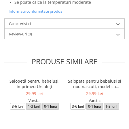
Se poate călca la temperaturi moderate
Informatii conformitate produs
Caracteristici
Review-uri
(0)
PRODUSE SIMILARE
Salopetă pentru bebeluși,
Salopeta pentru bebelusi si
imprimeu Ursuleți
nou nascuti, model cu
Ursuleti
29,99 Lei
29,99 Lei
Varsta:
Varsta:
3-6 luni
1-3 luni
0-1 luna
3-6 luni
0-1 luna
1-3 luni