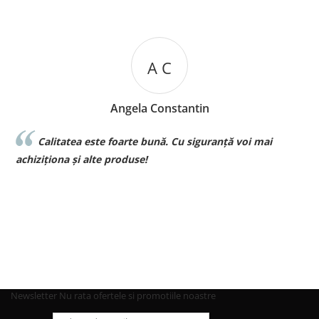
A C
Angela Constantin
Calitatea este foarte bună. Cu siguranță voi mai
l
achiziționa și alte produse!
p
Newsletter
Nu rata ofertele si promotiile noastre