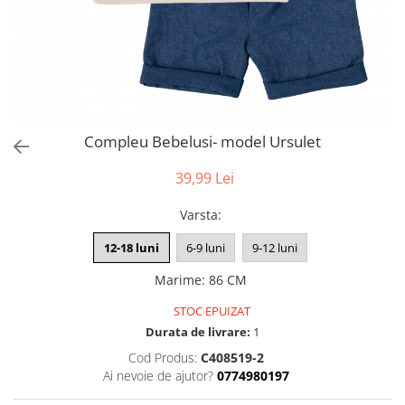
Compleu Bebelusi- model Ursulet
39,99 Lei
Varsta
:
12-18 luni
6-9 luni
9-12 luni
Marime
:
86 CM
STOC EPUIZAT
Durata de livrare:
1
Cod Produs:
C408519-2
Ai nevoie de ajutor?
0774980197