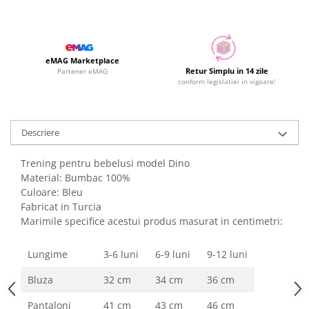
eMAG Marketplace
Retur Simplu in 14 zile
Partener eMAG
conform legislatiei in vigoare!
Descriere
Trening pentru bebelusi model Dino
Material: Bumbac 100%
Culoare: Bleu
Fabricat in Turcia
Marimile specifice acestui produs masurat in centimetri:
Lungime
3-6 luni
6-9 luni
9-12 luni
Bluza
32 cm
34 cm
36 cm
Pantaloni
41 cm
43 cm
46 cm