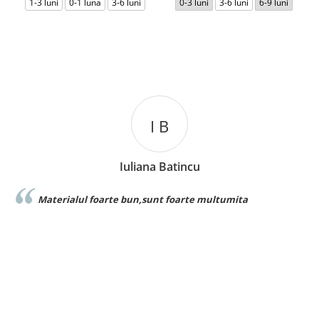
1-3 luni
0-1 luna
3-6 luni
0-3 luni
3-6 luni
6-9 luni
I B
Iuliana Batincu
ialul foarte bun,sunt foarte multumita
Foarte bun