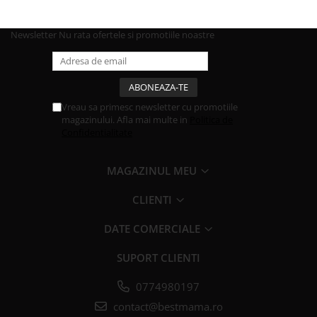
Newsletter
Nu rata ofertele si promotiile noastre
Vreau sa primesc newsletter cu promotiile
magazinului. Afla mai multe in
Politica de
Confidentialitate
MAGAZINUL MEU
CLIENTI
DATE COMERCIALE
SUPORT CLIENTI
0774980197
contact@bestmama.ro