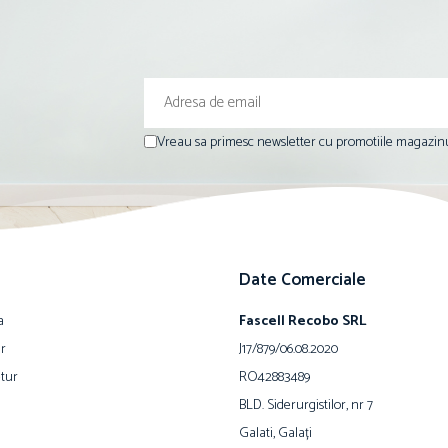
Vreau sa primesc newsletter cu promotiile magazinu
Date Comerciale
a
Fascell Recobo SRL
ur
J17/879/06.08.2020
tur
RO42883489
BLD. Siderurgistilor, nr 7
Galati, Galați