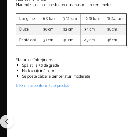
Marimile specifice acestui produs masurat in centimetri:
Lungime
6-9 luni
9-12 luni
12-18 luni
18-24 luni
Bluza
30 cm
32 cm
34 cm
36 cm
Pantaloni
37 cm
40 cm
43 cm
46 cm
Sfaturi de întreținere:
Spălați la 30 de grade
Nu folosiți înălbitor
Se poate călca la temperaturi moderate
Informatii conformitate produs