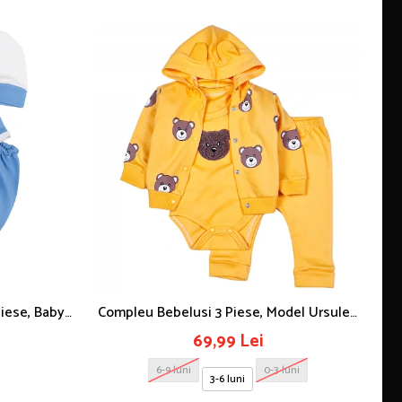
Piese, Baby
Compleu Bebelusi 3 Piese, Model Ursulet,
Sa
Galben
69,99 Lei
6-9 luni
0-3 luni
3-6 luni