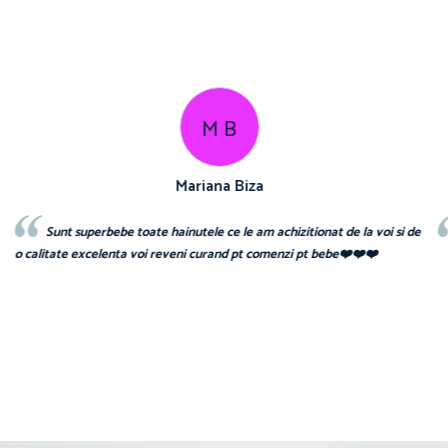
C T
Cosmin Ionuț Teaca
e
Recomand cu drag!