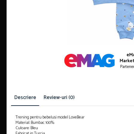
eM
Market
Partene
Descriere
Review-uri
(0)
Trening pentru bebelusi model LoveBear
Material: Bumbac 100%
Culoare: Bleu
Fabricat in Turcia