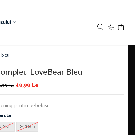
sului
 bleu
ompleu LoveBear Bleu
49,99 Lei
,99 Lei
rening pentru bebelusi
arsta
:
6-9 luni
9-12 luni