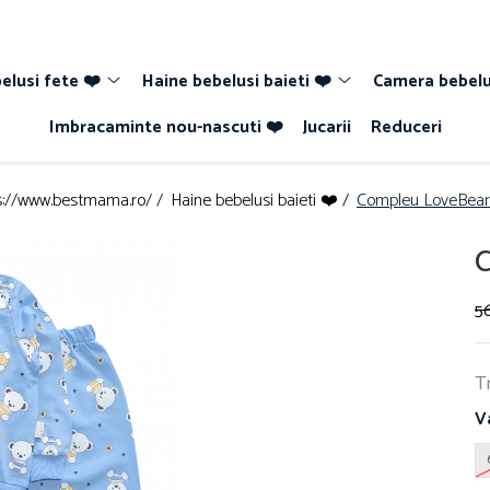
elusi fete ❤️
Haine bebelusi baieti ❤️
Camera bebelu
Imbracaminte nou-nascuti ❤️
Jucarii
Reduceri
s://www.bestmama.ro/ /
Haine bebelusi baieti ❤️ /
Compleu LoveBear
C
56
T
V