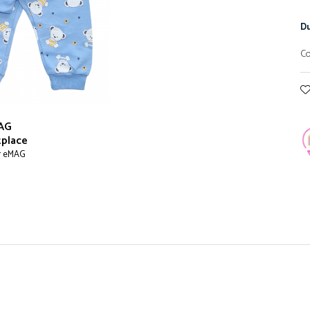
Du
Co
AG
place
r eMAG