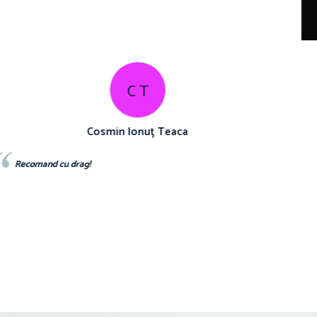
I B
Iuliana Batincu
Materialul foarte bun,sunt foarte multumita