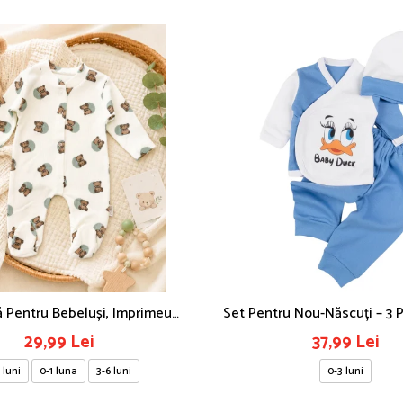
 Pentru Bebeluși, Imprimeu
Set Pentru Nou-Născuți – 3 
Ursuleți
Duck
29,99 Lei
37,99 Lei
 luni
0-1 luna
3-6 luni
0-3 luni