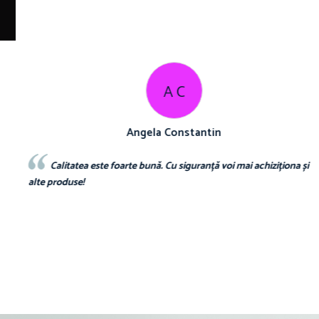
M B
Mariana Biza
 și
Sunt superbebe toate hainutele ce le am achizitionat de la voi si d
o calitate excelenta voi reveni curand pt comenzi pt bebe❤️❤️❤️