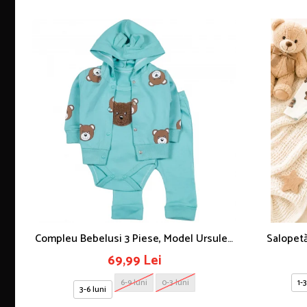
Compleu Bebelusi 3 Piese, Model Ursulet,
Salopetă
Safir
69,99 Lei
6-9 luni
0-3 luni
1-3
3-6 luni