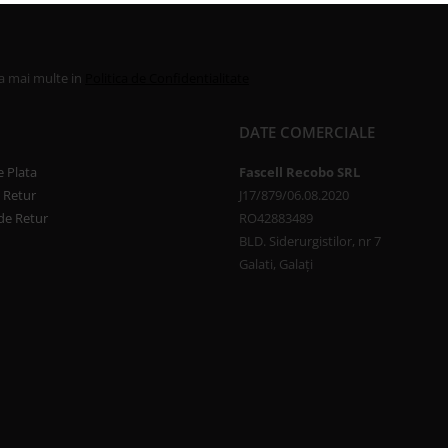
la mai multe in
Politica de Confidentialitate
DATE COMERCIALE
 Plata
Fascell Recobo SRL
e Retur
J17/879/06.08.2020
de Retur
RO42883489
BLD. Siderurgistilor, nr 7
Galati, Galați