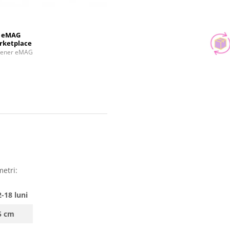
eMAG
rketplace
tener eMAG
metri:
-18 luni
5 cm