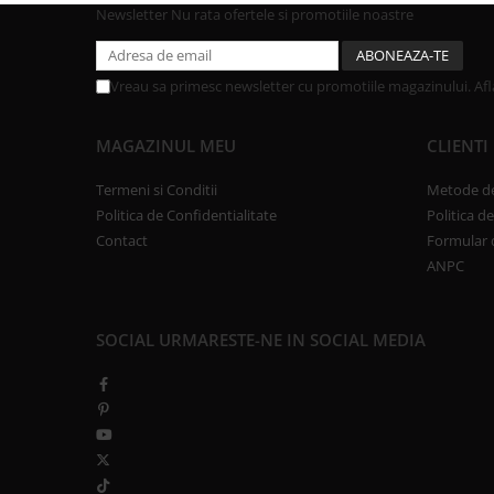
Newsletter
Nu rata ofertele si promotiile noastre
Vreau sa primesc newsletter cu promotiile magazinului. Af
MAGAZINUL MEU
CLIENTI
Termeni si Conditii
Metode de
Politica de Confidentialitate
Politica d
Contact
Formular 
ANPC
SOCIAL
URMARESTE-NE IN SOCIAL MEDIA