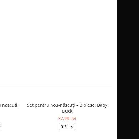
 nascuti,
Set pentru nou-născuți – 3 piese, Baby
Salopetă
Duck
37,99 Lei
i
0-3 luni
0-1