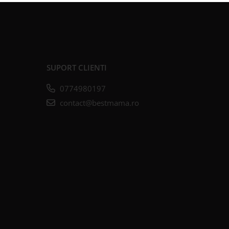
SUPORT CLIENTI
0774980197
contact@bestmama.ro