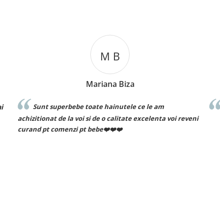
M B
C T
ana Biza
Cosmin Ionuț T
 hainutele ce le am
Recomand cu drag!
 o calitate excelenta voi reveni
❤️❤️❤️