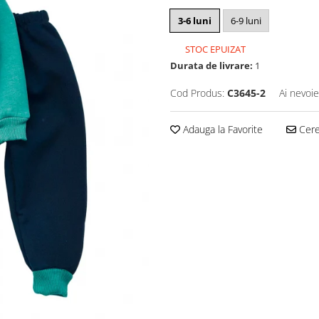
3-6 luni
6-9 luni
STOC EPUIZAT
Durata de livrare:
1
Cod Produs:
C3645-2
Ai nevoie
Adauga la Favorite
Cere 