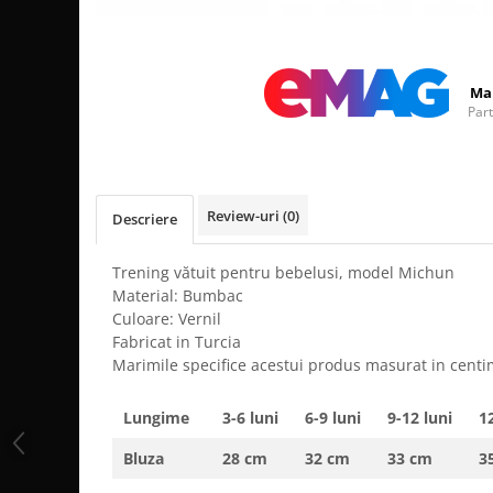
Distribuie
pe
Facebook
Ma
Par
Review-uri
(0)
Descriere
Trening vătuit pentru bebelusi, model Michun
Material: Bumbac
Culoare: Vernil
Fabricat in Turcia
Marimile specifice acestui produs masurat in centi
Lungime
3-6 luni
6-9 luni
9-12 luni
12
Bluza
28 cm
32 cm
33 cm
3