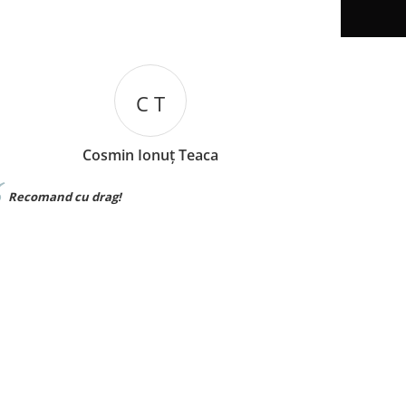
I B
eaca
Iuliana Batincu
Materialul foarte bun,sunt foarte mul