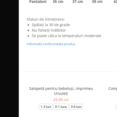
Pantaloni
35 cm
37 cm
39 cm
4
Sfaturi de întreținere:
Spălați la 30 de grade
Nu folosiți înălbitor
Se poate călca la temperaturi moderate
Informatii conformitate produs
Salopetă pentru bebeluși, imprimeu
Comp
Ursuleți
29,99 Lei
1-3 luni
0-1 luna
3-6 luni