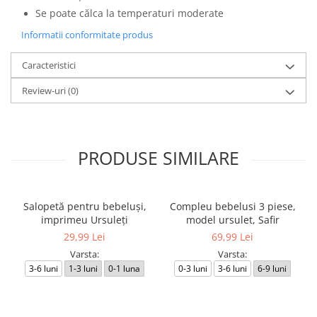
Se poate călca la temperaturi moderate
Informatii conformitate produs
Caracteristici
Review-uri
(0)
PRODUSE SIMILARE
Salopetă pentru bebeluși,
Compleu bebelusi 3 piese,
imprimeu Ursuleți
model ursulet, Safir
29,99 Lei
69,99 Lei
Varsta:
Varsta:
3-6 luni
1-3 luni
0-1 luna
0-3 luni
3-6 luni
6-9 luni