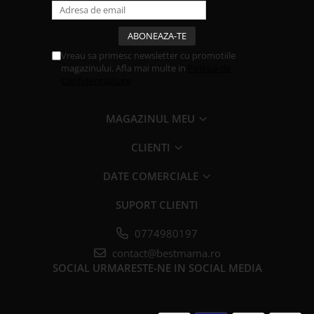
Vreau sa primesc newsletter cu promotiile
magazinului. Afla mai multe in
Politica de
Confidentialitate
MAGAZINUL MEU
CLIENTI
DATE COMERCIALE
SUPORT CLIENTI
0774980197
contact@bestmama.ro
SOCIAL
URMARESTE-NE IN SOCIAL MEDIA