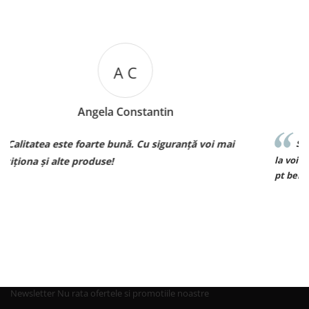
M B
Mariana Biza
ranță voi mai
Sunt superbebe toate hainutele ce le am 
la voi si de o calitate excelenta voi reveni cu
pt bebe❤️❤️❤️
Newsletter
Nu rata ofertele si promotiile noastre