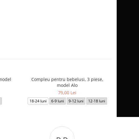
model
Compleu pentru bebelusi, 3 piese,
Comple
-17%
model Alo
Imprimeu
79,00 Lei
18-24 luni
6-9 luni
9-12 luni
12-18 luni
12-18 luni