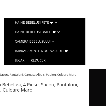
HAINE BEBELUSI FETE ❤️
HAINE BEBELUSI BAIETI ❤️
CAMERA BEBELUSULUI
IMBRACAMINTE NOU-NASCUTI ❤️
JUCARII
REDUCERI
 Sacou, Pantaloni, Camasa Alba si Papion, Culoare Maro
Bebelusi, 4 Piese, Sacou, Pantaloni,
, Culoare Maro