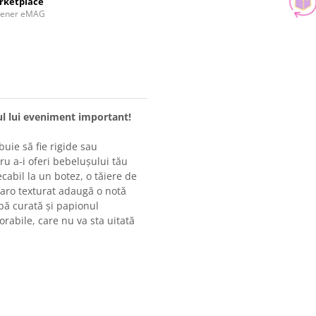
rketplace
tener eMAG
ul lui eveniment important!
uie să fie rigide sau
u a-i oferi bebelușului tău
cabil la un botez, o tăiere de
aro texturat adaugă o notă
lbă curată și papionul
orabile, care nu va sta uitată