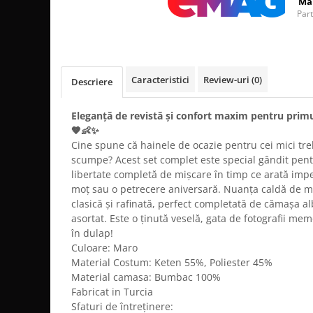
Ma
Par
Caracteristici
Review-uri
(0)
Descriere
Eleganță de revistă și confort maxim pentru prim
🤎👶✨
Cine spune că hainele de ocazie pentru cei mici treb
scumpe? Acest set complet este special gândit pentr
libertate completă de mișcare în timp ce arată impe
moț sau o petrecere aniversară. Nuanța caldă de m
clasică și rafinată, perfect completată de cămașa a
asortat. Este o ținută veselă, gata de fotografii mem
în dulap!
Culoare: Maro
Material Costum: Keten 55%, Poliester 45%
Material camasa: Bumbac 100%
Fabricat in Turcia
Sfaturi de întreținere: