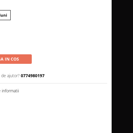
luni
A IN COS
 de ajutor?
0774980197
informatii