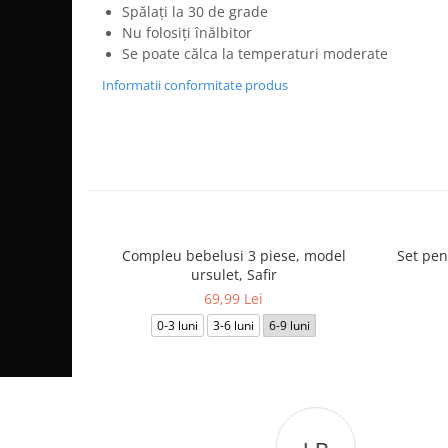
Spălați la 30 de grade
Nu folosiți înălbitor
Se poate călca la temperaturi moderate
Informatii conformitate produs
Compleu bebelusi 3 piese, model
Set pen
ursulet, Safir
69,99 Lei
0-3 luni
3-6 luni
6-9 luni