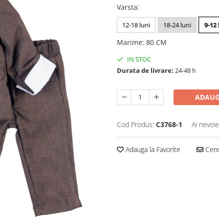
Varsta
:
12-18 luni
18-24 luni
9-12 
Marime
:
80 CM
IN STOC
Durata de livrare:
24-48 h
ADAUG
Cod Produs:
C3768-1
Ai nevoie
Adauga la Favorite
Cere 