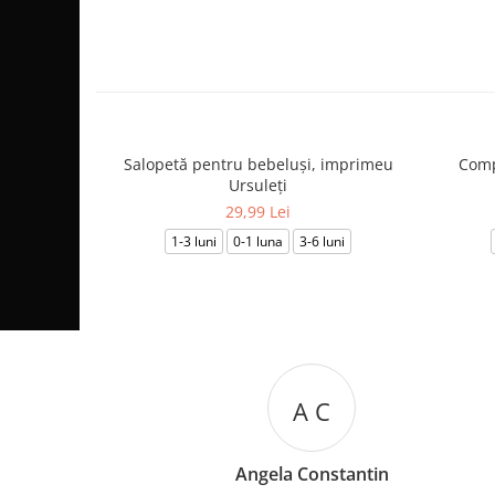
Salopetă pentru bebeluși, imprimeu
Comp
Ursuleți
29,99 Lei
1-3 luni
0-1 luna
3-6 luni
A C
M
ngela Constantin
Marian