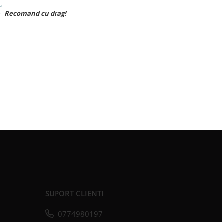
Materialul foarte bun,sunt foarte multu
SUPORT CLIENTI
0774980197