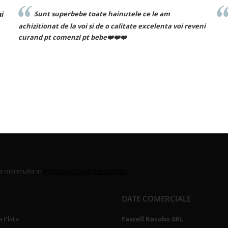
inutele ce le am
Recomand cu drag!
 calitate excelenta voi reveni
❤️❤️
la mai multe in
Politica de Confidentialitate
DATE COMERCIALE
 Plata
Fascell Recobo SRL