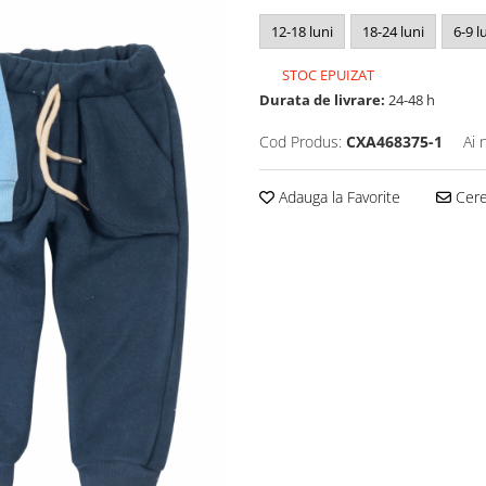
12-18 luni
18-24 luni
6-9 l
STOC EPUIZAT
Durata de livrare:
24-48 h
Cod Produs:
CXA468375-1
Ai 
Adauga la Favorite
Cere 