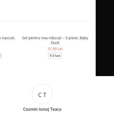
 nascuti,
Set pentru nou-născuți – 3 piese, Baby
Salopetă
Duck
37,99 Lei
i
0-3 luni
0-1
I B
ca
Iuliana Batincu