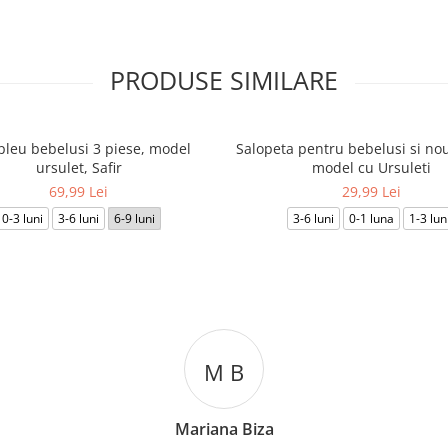
PRODUSE SIMILARE
leu bebelusi 3 piese, model
Salopeta pentru bebelusi si nou
ursulet, Safir
model cu Ursuleti
69,99 Lei
29,99 Lei
0-3 luni
3-6 luni
6-9 luni
3-6 luni
0-1 luna
1-3 lun
 B
C T
a Biza
Cosmin Ionuț Tea