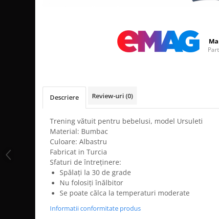
Distribuie
pe
Facebook
Ma
Par
Review-uri
(0)
Descriere
Trening vătuit pentru bebelusi, model Ursuleti
Material: Bumbac
Culoare: Albastru
Fabricat in Turcia
Sfaturi de întreținere:
Spălați la 30 de grade
Nu folosiți înălbitor
Se poate călca la temperaturi moderate
Informatii conformitate produs