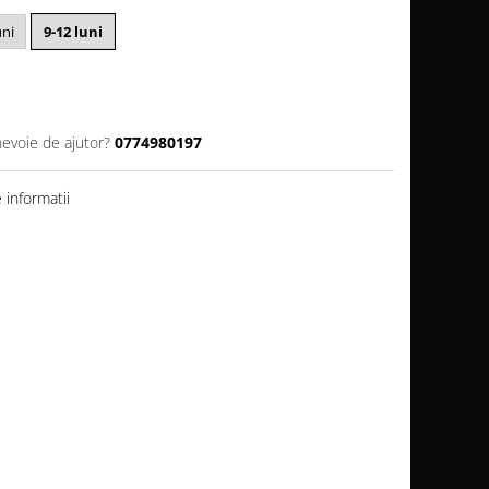
uni
9-12 luni
nevoie de ajutor?
0774980197
informatii