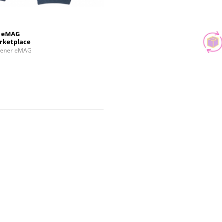
eMAG
rketplace
tener eMAG