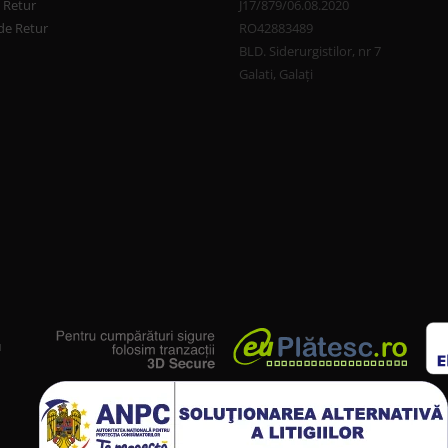
e Retur
J17/879/06.08.2020
de Retur
RO42883489
BLD. Siderurgistilor, nr 7
Galati, Galați
u