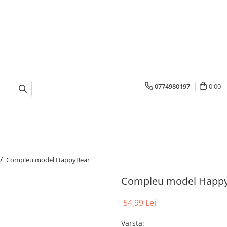
0774980197
0,00
 /
Compleu model HappyBear
Compleu model Happ
54,99 Lei
Varsta
: