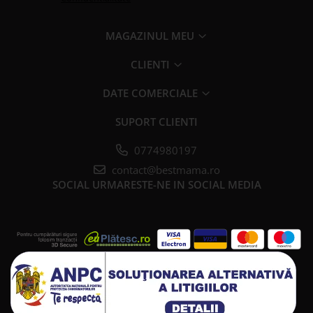
MAGAZINUL MEU
CLIENTI
DATE COMERCIALE
SUPORT CLIENTI
0774980197
contact@bestmama.ro
SOCIAL
URMARESTE-NE IN SOCIAL MEDIA