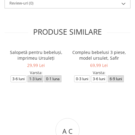
Review-uri
(0)
PRODUSE SIMILARE
Salopetă pentru bebeluși,
Compleu bebelusi 3 piese,
imprimeu Ursuleți
model ursulet, Safir
29,99 Lei
69,99 Lei
Varsta:
Varsta:
3-6 luni
1-3 luni
0-1 luna
0-3 luni
3-6 luni
6-9 luni
A C