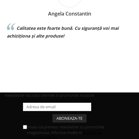
Angela Constantin
Calitatea este foarte bună. Cu siguranță voi mai
l
achiziționa și alte produse!
p
Newsletter
Nu rata ofertele si promotiile noastre
Vreau sa primesc newsletter cu promotiile
magazinului. Afla mai multe in
Politica de
Confidentialitate