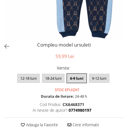
Compleu model ursuleti
59,99 Lei
Varsta
:
12-18 luni
18-24 luni
6-9 luni
9-12 luni
STOC EPUIZAT
Durata de livrare:
24-48 h
Cod Produs:
CXA468371
Ai nevoie de ajutor?
0774980197
Adauga la Favorite
Cere informatii