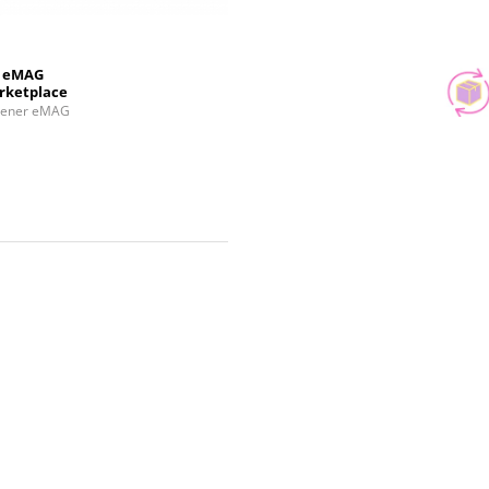
eMAG
rketplace
tener eMAG