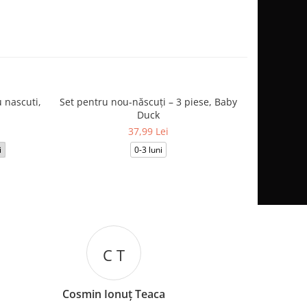
 nascuti,
Set pentru nou-născuți – 3 piese, Baby
Salopetă
Duck
37,99 Lei
i
0-3 luni
3-6
C T
Cosmin Ionuț Teaca