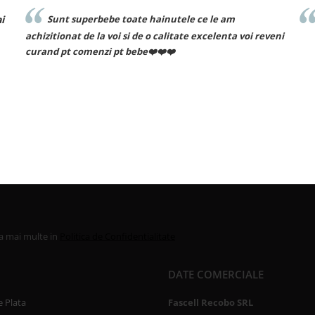
Sunt superbebe toate hainutele ce le am
Reco
achizitionat de la voi si de o calitate excelenta voi reveni
curand pt comenzi pt bebe❤️❤️❤️
la mai multe in
Politica de Confidentialitate
DATE COMERCIALE
 Plata
Fascell Recobo SRL