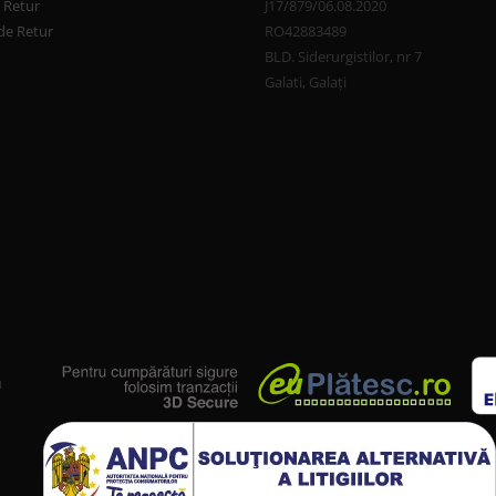
e Retur
J17/879/06.08.2020
de Retur
RO42883489
BLD. Siderurgistilor, nr 7
Galati, Galați
u