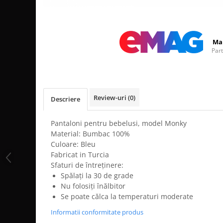
Distribuie
pe
Facebook
Ma
Par
Review-uri
(0)
Descriere
Pantaloni pentru bebelusi, model Monky
Material: Bumbac 100%
Culoare: Bleu
Fabricat in Turcia
Sfaturi de întreținere:
Spălați la 30 de grade
Nu folosiți înălbitor
Se poate călca la temperaturi moderate
Informatii conformitate produs