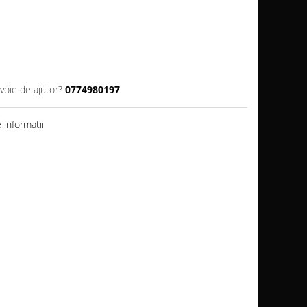
voie de ajutor?
0774980197
informatii