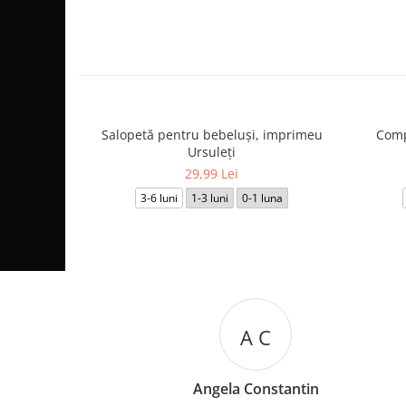
Salopetă pentru bebeluși, imprimeu
Comp
Ursuleți
29,99 Lei
3-6 luni
1-3 luni
0-1 luna
A C
Angela Constantin