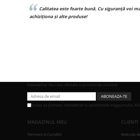
Calitatea este foarte bună. Cu siguranță voi mai
achiziționa și alte produse!
Newsletter
Nu rata ofertele si promotiile noastre
Vreau sa primesc newsletter cu promotiile magazinului. Af
MAGAZINUL MEU
CLIENTI
Termeni si Conditii
Metode de