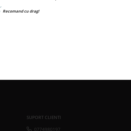
Materialul foarte bun,sunt foarte multumita
SUPORT CLIENTI
0774980197