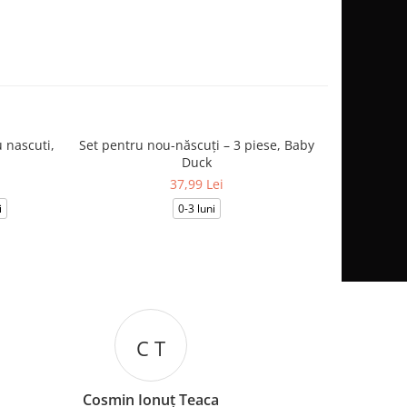
 nascuti,
Set pentru nou-născuți – 3 piese, Baby
Salopetă
Duck
37,99 Lei
i
0-3 luni
0-1
I B
Iuliana Batincu