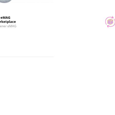
eMAG
rketplace
tener eMAG