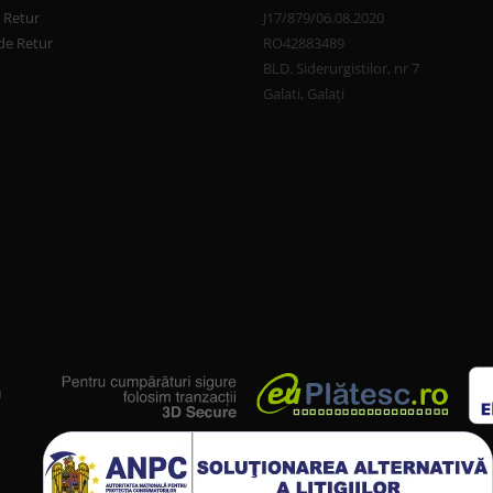
e Retur
J17/879/06.08.2020
de Retur
RO42883489
BLD. Siderurgistilor, nr 7
Galati, Galați
u