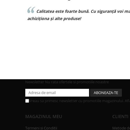
iguranță voi mai
Sunt superbebe toate hainutele ce le am
achizitionat de la voi si de o calitate excelenta 
curand pt comenzi pt bebe❤️❤️❤️
Newsletter
Nu rata ofertele si promotiile noastre
Vreau sa primesc newsletter cu promotiile magazinului. Af
MAGAZINUL MEU
CLIENTI
Termeni si Conditii
Metode de