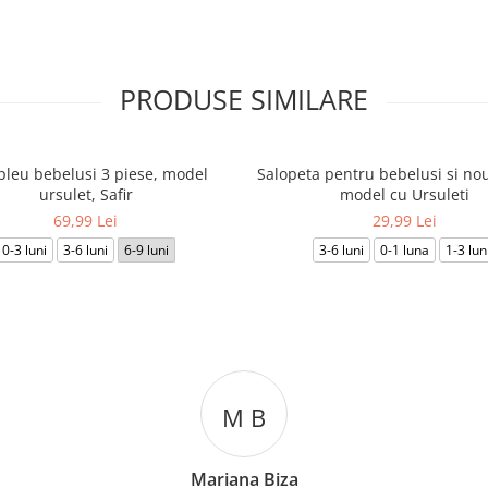
PRODUSE SIMILARE
leu bebelusi 3 piese, model
Salopeta pentru bebelusi si nou
ursulet, Safir
model cu Ursuleti
69,99 Lei
29,99 Lei
0-3 luni
3-6 luni
6-9 luni
3-6 luni
0-1 luna
1-3 lun
C T
Cosmin Ionuț Teaca