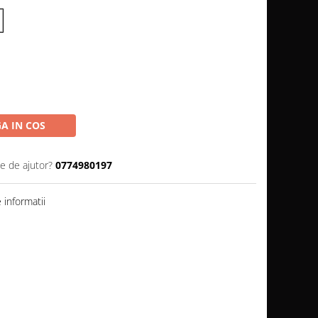
A IN COS
ie de ajutor?
0774980197
informatii