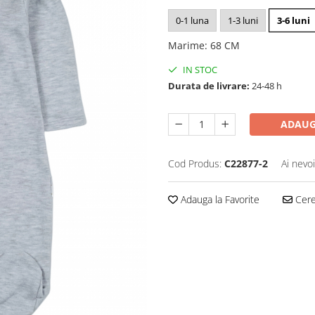
0-1 luna
1-3 luni
3-6 luni
Marime
:
68 CM
IN STOC
Durata de livrare:
24-48 h
ADAUG
Cod Produs:
C22877-2
Ai nevo
Adauga la Favorite
Cere 