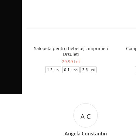
Salopetă pentru bebeluși, imprimeu
Comp
Ursuleți
29,99 Lei
1-3 luni
0-1 luna
3-6 luni
M B
n
Mariana Biza