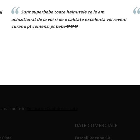
Recomand cu drag!
voi reveni
la mai multe in
Politica de Confidentialitate
DATE COMERCIALE
 Plata
Fascell Recobo SRL