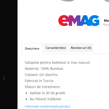
Distribuie
pe
Facebook
Ma
Par
Caracteristici
Review-uri
(0)
Descriere
Salopeta pentru bebelusi si nou nascuti
Material: 100% Bumbac
Culoare: Gri deschis
Fabricat in Turcia
Sfaturi de întreținere:
Spălați la 30 de grade
Nu folosiți înălbitor
Informatii conformitate produs