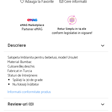
Adauga la Favorite
Cere informatii
eMAG Marketplace
Retur Simplu in 14 zile
Partener eMAG
conform legislatiei in vigoare!
Descriere
Salopeta Imblanita pentru bebelusi, model Ursulet
Material: Bumbac
Culoare:Bej deschis
Fabricat in Turcia
Sfaturi de întreținere:
Spălați la 30 de grade
Nu folosiți înălbitor
Informatii conformitate produs
Review-uri
(0)