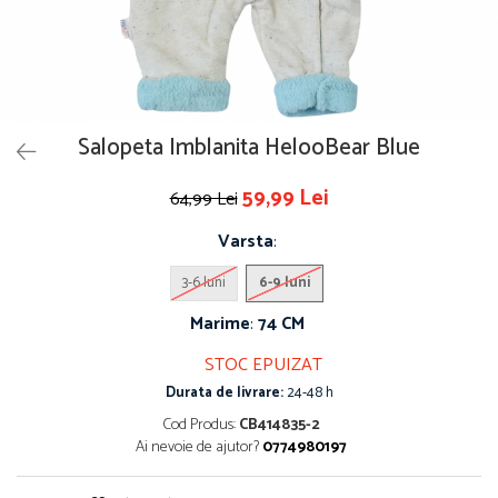
Salopeta Imblanita HelooBear Blue
59,99 Lei
64,99 Lei
Varsta
:
3-6 luni
6-9 luni
Marime
:
74 CM
STOC EPUIZAT
Durata de livrare:
24-48 h
Cod Produs:
CB414835-2
Ai nevoie de ajutor?
0774980197