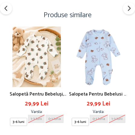
Produse similare
Salopetă Pentru Bebeluși,
Salopeta Pentru Bebelusi Si
C
Imprimeu Ursuleți
Nou Nascuti, Model Cu
29,99 Lei
29,99 Lei
Ursuleti
Varsta:
Varsta:
1-3 luni
0-1 luna
0-1 luna
1-3 luni
3-6 luni
3-6 luni