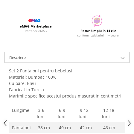
eMAG Marketplace
Retur Simplu in 14 zile
Partener eMAG
conform legislatiei in vigoare!
Descriere
Set 2 Pantaloni pentru bebelusi
Material: Bumbac 100%
Culoare: Bleu
Fabricat in Turcia
Marimile specifice acestui produs masurat in centimetri:
Lungime
3-6
6-9
9-12
12-18
luni
luni
luni
luni
Pantaloni
38 cm
40 cm
42 cm
46 cm