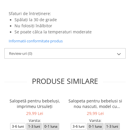
Sfaturi de întreținere:
Spălați la 30 de grade
Nu folosiți înălbitor
Se poate călca la temperaturi moderate
Informatii conformitate produs
Review-uri
(0)
PRODUSE SIMILARE
Salopetă pentru bebeluși,
Salopeta pentru bebelusi si
imprimeu Ursuleți
nou nascuti, model cu
Ursuleti
29,99 Lei
29,99 Lei
Varsta:
Varsta:
3-6 luni
1-3 luni
0-1 luna
3-6 luni
0-1 luna
1-3 luni