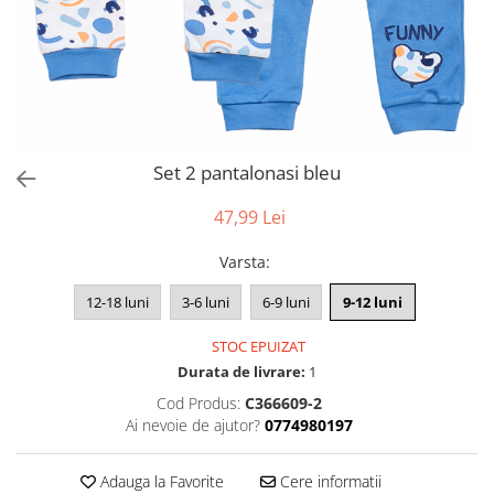
Set 2 pantalonasi bleu
47,99 Lei
Varsta
:
12-18 luni
3-6 luni
6-9 luni
9-12 luni
STOC EPUIZAT
Durata de livrare:
1
Cod Produs:
C366609-2
Ai nevoie de ajutor?
0774980197
Adauga la Favorite
Cere informatii