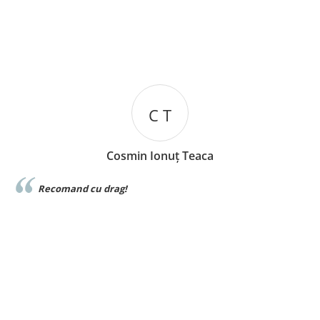
C T
Cosmin Ionuț Teaca
e
Recomand cu drag!