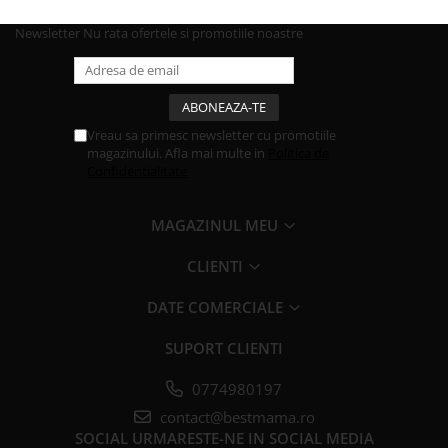
Newsletter
Nu rata ofertele si promotiile noastre
Vreau sa primesc newsletter cu promotiile
magazinului. Afla mai multe in
Politica de
Confidentialitate
MAGAZINUL MEU
CLIENTI
DATE COMERCIALE
SUPORT CLIENTI
0774980197
contact@bestmama.ro
SOCIAL
URMARESTE-NE IN SOCIAL MEDIA