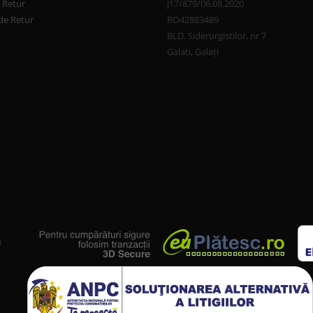
e Retur
J17/879/06.08.2020
de Retur
RO42883489
BLD. Siderurgistilor, nr 7
Galati, Galați
u