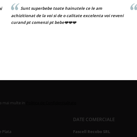
Sunt superbebe toate hainutele ce le am
achizitionat de la voi si de o calitate excelenta voi reveni
curand pt comenzi pt bebe❤️❤️❤️
la mai multe in
Politica de Confidentialitate
DATE COMERCIALE
 Plata
Fascell Recobo SRL