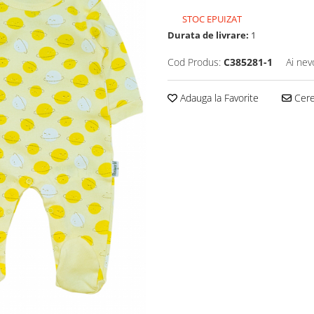
STOC EPUIZAT
Durata de livrare:
1
Cod Produs:
C385281-1
Ai nev
Adauga la Favorite
Cere 