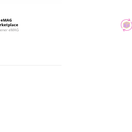
eMAG
rketplace
tener eMAG