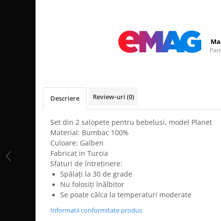
Distribuie
pe
Facebook
Ma
Par
Review-uri
(0)
Descriere
Set din 2 salopete pentru bebelusi, model Planet
Material: Bumbac 100%
Culoare: Galben
Fabricat in Turcia
Sfaturi de întreținere:
Spălați la 30 de grade
Nu folosiți înălbitor
Se poate călca la temperaturi moderate
Informatii conformitate produs