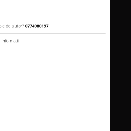
oie de ajutor?
0774980197
informatii