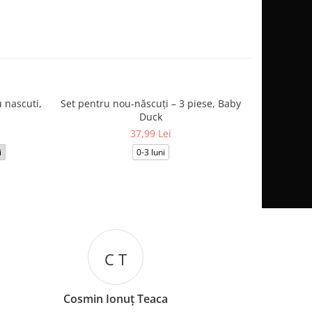
 nascuti,
Set pentru nou-născuți – 3 piese, Baby
Salopetă
Duck
37,99 Lei
i
0-3 luni
3-6
C T
Cosmin Ionuț Teaca