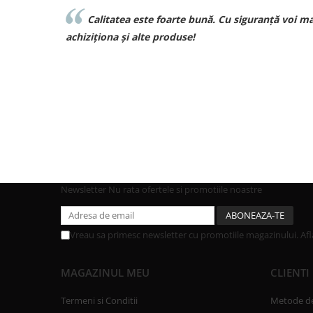
i!!
Calitatea este foarte bună. Cu siguranță voi mai
achiziționa și alte produse!
Newsletter
Nu rata ofertele si promotiile noastre
Vreau sa primesc newsletter cu promotiile magazinului. Af
MAGAZINUL MEU
CLIENTI
Termeni si Conditii
Metode de