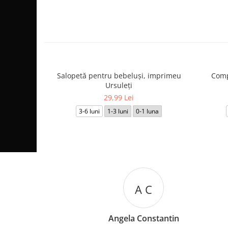
Salopetă pentru bebeluși, imprimeu
Comp
Ursuleți
29,99 Lei
3-6 luni
1-3 luni
0-1 luna
A C
Angela Constantin