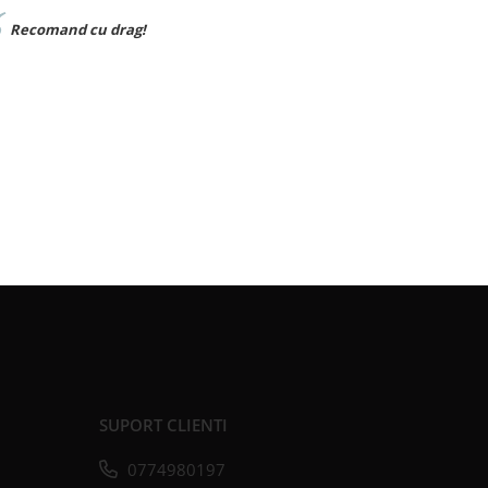
Recomand cu drag!
Material
SUPORT CLIENTI
0774980197