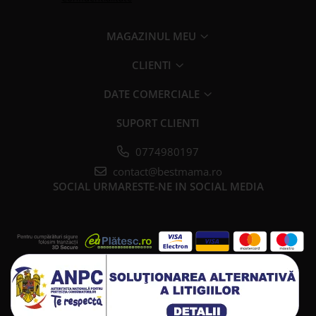
MAGAZINUL MEU
CLIENTI
DATE COMERCIALE
SUPORT CLIENTI
0774980197
contact@bestmama.ro
SOCIAL
URMARESTE-NE IN SOCIAL MEDIA