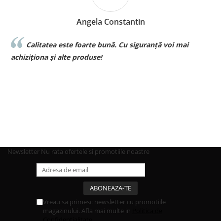
Angela Constantin
Calitatea este foarte bună. Cu siguranță voi mai
l
achiziționa și alte produse!
p
Newsletter
Nu rata ofertele si promotiile noastre
Vreau sa primesc newsletter cu promotiile
magazinului. Afla mai multe in
Politica de
Confidentialitate