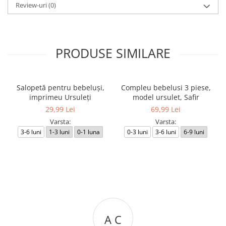
Review-uri
(0)
PRODUSE SIMILARE
Salopetă pentru bebeluși,
Compleu bebelusi 3 piese,
imprimeu Ursuleți
model ursulet, Safir
29,99 Lei
69,99 Lei
Varsta:
Varsta:
3-6 luni
1-3 luni
0-1 luna
0-3 luni
3-6 luni
6-9 luni
A C