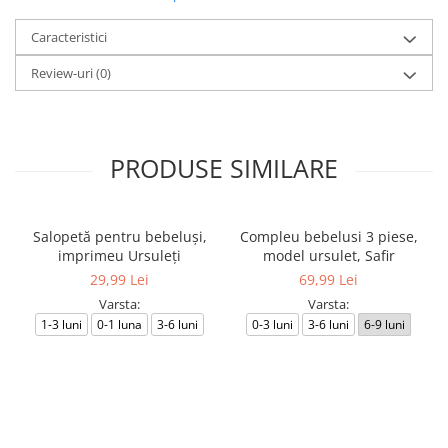
Caracteristici
Review-uri
(0)
PRODUSE SIMILARE
Salopetă pentru bebeluși,
Compleu bebelusi 3 piese,
imprimeu Ursuleți
model ursulet, Safir
29,99 Lei
69,99 Lei
Varsta:
Varsta:
1-3 luni
0-1 luna
3-6 luni
0-3 luni
3-6 luni
6-9 luni