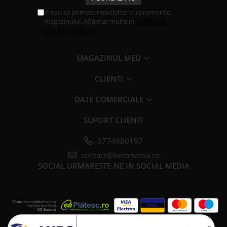
Vreau sa primesc newsletter cu promotiile
magazinului. Afla mai multe in
Politica de
Confidentialitate
MAGAZINUL MEU
CLIENTI
DATE COMERCIALE
SUPORT CLIENTI
0774980197
contact@bestmama.ro
SOCIAL
URMARESTE-NE IN SOCIAL MEDIA