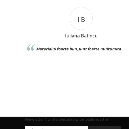
C L
Catalina Luca
tumita
Foarte buna calitate exact ca inimagine recom
Newsletter
Nu rata ofertele si promotiile noastre