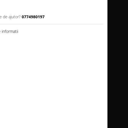
e de ajutor?
0774980197
informatii