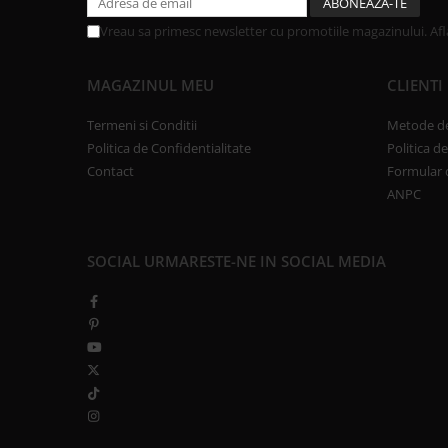
Vreau sa primesc newsletter cu promotiile magazinului. Af
MAGAZINUL MEU
CLIENTI
Termeni si Conditii
Metode de
Politica de Confidentialitate
Politica d
Contact
Formular 
ANPC
SOCIAL
URMARESTE-NE IN SOCIAL MEDIA