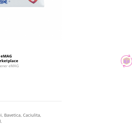
eMAG
rketplace
tener eMAG
, Bavetica, Caciulita,
l.