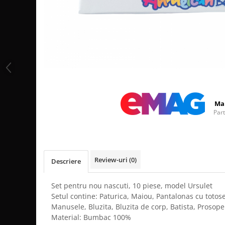
Distribuie
pe
Facebook
Ma
Par
Review-uri
(0)
Descriere
Set pentru nou nascuti, 10 piese, model Ursulet
Setul contine: Paturica, Maiou, Pantalonas cu totosei
Manusele, Bluzita, Bluzita de corp, Batista, Prosope
Material: Bumbac 100%