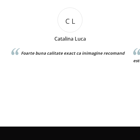
D D
Denisa Dumitru
and
Foarte frumos! Este exact ca in poza si materialul
este bun