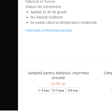
Fabricat in Turcia
Sfaturi de întreținere:
Spălați la 30 de grade
Nu folosiți înălbitor
Se poate călca la temperaturi moderate
Informatii conformitate produs
Salopetă pentru bebeluși, imprimeu
Comp
Ursuleți
29,99 Lei
1-3 luni
0-1 luna
3-6 luni