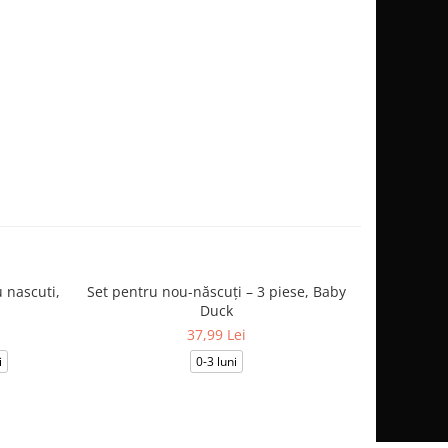
 nascuti,
Set pentru nou-născuți – 3 piese, Baby
Salopetă
Duck
37,99 Lei
i
0-3 luni
0-1