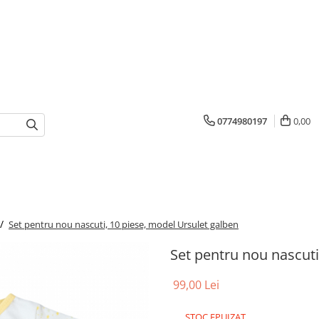
0774980197
0,00
 /
Set pentru nou nascuti, 10 piese, model Ursulet galben
Set pentru nou nascuti
99,00 Lei
STOC EPUIZAT