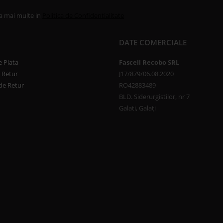
la mai multe in
Politica de Confidentialitate
DATE COMERCIALE
 Plata
Fascell Recobo SRL
e Retur
J17/879/06.08.2020
de Retur
RO42883489
BLD. Siderurgistilor, nr 7
Galati, Galați