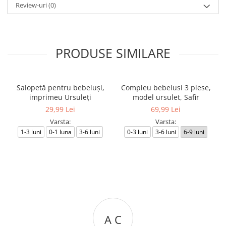
Review-uri
(0)
PRODUSE SIMILARE
Salopetă pentru bebeluși,
Compleu bebelusi 3 piese,
imprimeu Ursuleți
model ursulet, Safir
29,99 Lei
69,99 Lei
Varsta:
Varsta:
1-3 luni
0-1 luna
3-6 luni
0-3 luni
3-6 luni
6-9 luni
A C