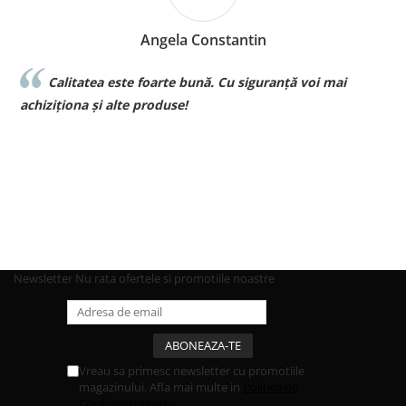
Angela Constantin
Calitatea este foarte bună. Cu siguranță voi mai
l
achiziționa și alte produse!
p
Newsletter
Nu rata ofertele si promotiile noastre
Vreau sa primesc newsletter cu promotiile
magazinului. Afla mai multe in
Politica de
Confidentialitate