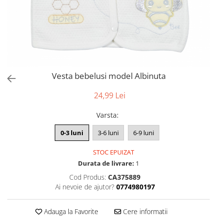
Vesta bebelusi model Albinuta
24,99 Lei
Varsta
:
0-3 luni
3-6 luni
6-9 luni
STOC EPUIZAT
Durata de livrare:
1
Cod Produs:
CA375889
Ai nevoie de ajutor?
0774980197
Adauga la Favorite
Cere informatii