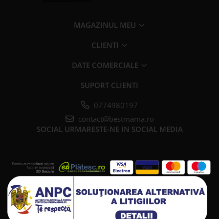
MAGAZINUL MEU
CLIENTI
DATE COMERCIALE
SUPORT CLIENTI
0774980197
contact@bestmama.ro
SOCIAL
URMARESTE-NE IN SOCIAL MEDIA