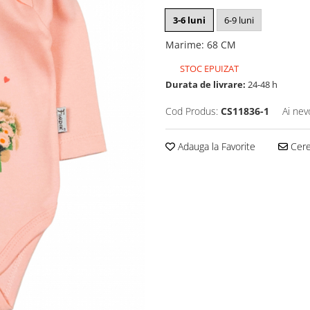
3-6 luni
6-9 luni
Marime
:
68 CM
STOC EPUIZAT
Durata de livrare:
24-48 h
Cod Produs:
CS11836-1
Ai nev
Adauga la Favorite
Cere 