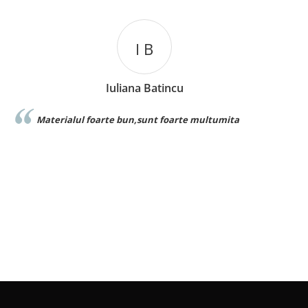
I B
Iuliana Batincu
Materialul foarte bun,sunt foarte multumita
Foarte 