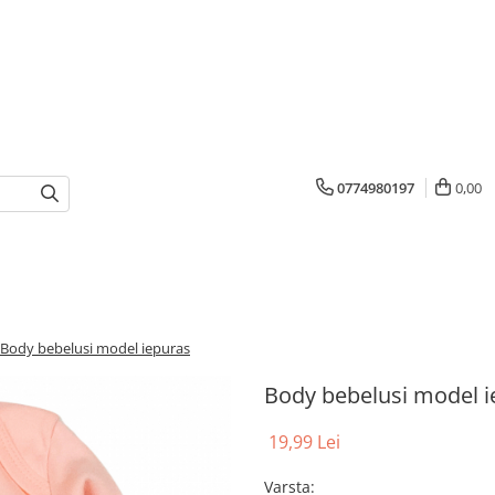
0774980197
0,00
Body bebelusi model iepuras
Body bebelusi model i
19,99 Lei
Varsta
: