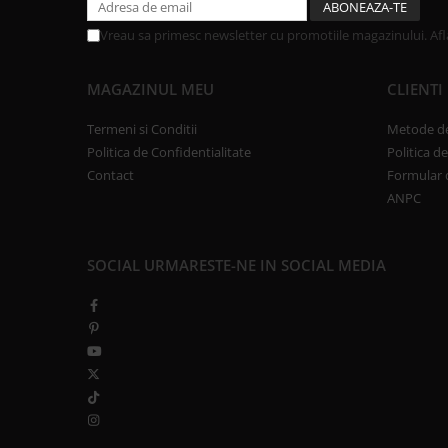
Vreau sa primesc newsletter cu promotiile magazinului. Af
MAGAZINUL MEU
CLIENTI
Termeni si Conditii
Metode de
Politica de Confidentialitate
Politica d
Contact
Formular 
ANPC
SOCIAL
URMARESTE-NE IN SOCIAL MEDIA