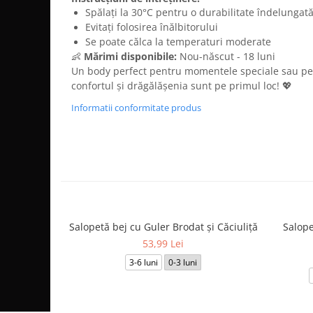
Spălați la 30°C pentru o durabilitate îndelungat
Evitați folosirea înălbitorului
Se poate călca la temperaturi moderate
👶
Mărimi disponibile:
Nou-născut - 18 luni
Un body perfect pentru momentele speciale sau pent
confortul și drăgălășenia sunt pe primul loc! 💖
Informatii conformitate produs
Salopetă bej cu Guler Brodat și Căciuliță
Salope
53,99 Lei
3-6 luni
0-3 luni