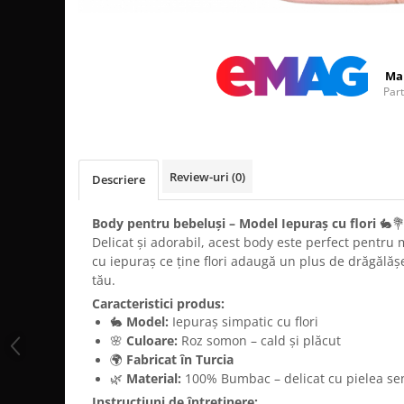
Distribuie
pe
Facebook
Ma
Par
Review-uri
(0)
Descriere
Body pentru bebeluși – Model Iepuraș cu flori
🐇
Delicat și adorabil, acest body este perfect pentru 
cu iepuraș ce ține flori adaugă un plus de drăgălă
tău.
Caracteristici produs:
🐇
Model:
Iepuraș simpatic cu flori
🌸
Culoare:
Roz somon – cald și plăcut
🌍
Fabricat în Turcia
🌿
Material:
100% Bumbac – delicat cu pielea sen
Instrucțiuni de întreținere: