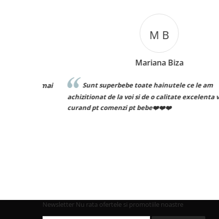
M B
Mariana Biza
ță voi mai
Sunt superbebe toate hainutele ce le am
achizitionat de la voi si de o calitate excelenta voi rev
curand pt comenzi pt bebe❤️❤️❤️
Newsletter
Nu rata ofertele si promotiile noastre