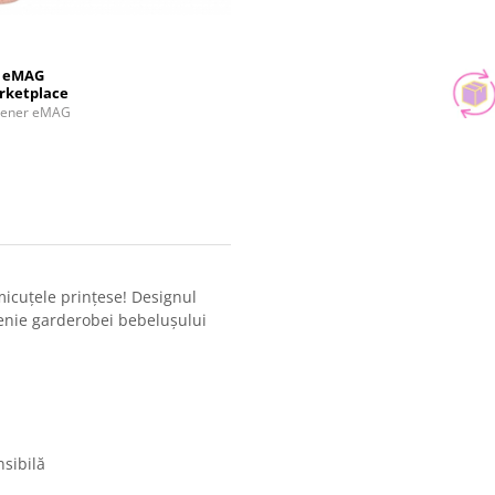
eMAG
rketplace
tener eMAG

micuțele prințese! Designul
șenie garderobei bebelușului
sibilă