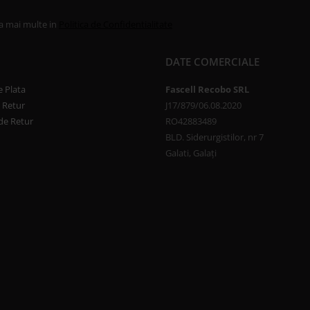
la mai multe in
Politica de Confidentialitate
DATE COMERCIALE
 Plata
Fascell Recobo SRL
e Retur
J17/879/06.08.2020
de Retur
RO42883489
BLD. Siderurgistilor, nr 7
Galati, Galați