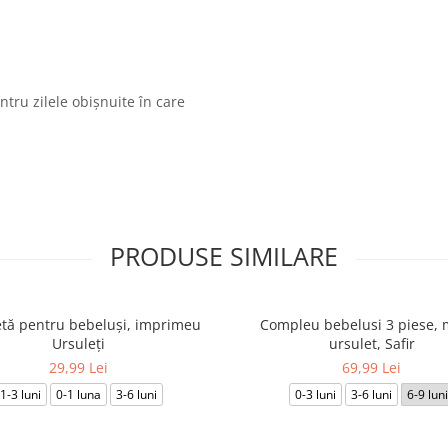
ă
ru zilele obișnuite în care
PRODUSE SIMILARE
tă pentru bebeluși, imprimeu
Compleu bebelusi 3 piese, 
Ursuleți
ursulet, Safir
29,99 Lei
69,99 Lei
1-3 luni
0-1 luna
3-6 luni
0-3 luni
3-6 luni
6-9 luni