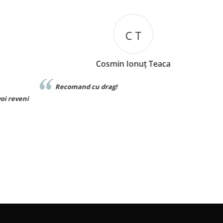
C T
Cosmin Ionuț Teaca
Recomand cu drag!
eni