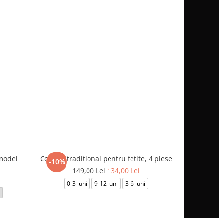
model
Costum traditional pentru fetite, 4 piese
Compleu be
-10%
149,00 Lei
134,00 Lei
0-3 luni
9-12 luni
3-6 luni
0-