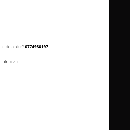
oie de ajutor?
0774980197
informatii