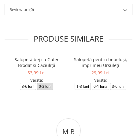
Review-uri
(0)
PRODUSE SIMILARE
Salopetă bej cu Guler
Salopetă pentru bebeluși,
Brodat și Căciuliță
imprimeu Ursuleți
53,99 Lei
29,99 Lei
Varsta:
Varsta:
3-6 luni
0-3 luni
1-3 luni
0-1 luna
3-6 luni
M B