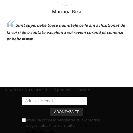
Mariana Biza
Sunt superbebe toate hainutele ce le am achizitionat de
la voi si de o calitate excelenta voi reveni curand pt comenzi
pt bebe❤️❤️❤️
Newsletter
Nu rata ofertele si promotiile noastre
Vreau sa primesc newsletter cu promotiile
magazinului. Afla mai multe in
Politica de
Confidentialitate