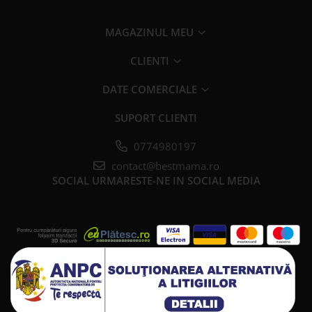
MAGAZINUL MEU
CLIENTI
DATE COMERCIALE
SUPORT CLIENTI
0774980197
contact@bestmama.ro
SOCIAL
URMARESTE-NE IN SOCIAL MEDIA