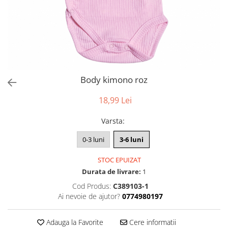
Body kimono roz
18,99 Lei
Varsta
:
0-3 luni
3-6 luni
STOC EPUIZAT
Durata de livrare:
1
Cod Produs:
C389103-1
Ai nevoie de ajutor?
0774980197
Adauga la Favorite
Cere informatii