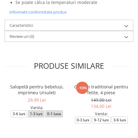
Se poate călca la temperaturi moderate
Informatii conformitate produs
Caracteristici
Review-uri
(0)
PRODUSE SIMILARE
Salopetă pentru bebeluși,
Costum traditional pentru
-10%
imprimeu Ursuleți
fetite, 4 piese
29,99 Lei
149,00 Lei
134,00 Lei
Varsta:
Varsta:
3-6 luni
1-3 luni
0-1 luna
0-3 luni
9-12 luni
3-6 luni