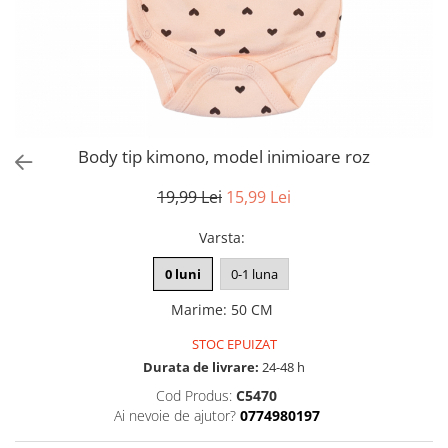
Body tip kimono, model inimioare roz
19,99 Lei
15,99 Lei
Varsta
:
0 luni
0-1 luna
Marime
:
50 CM
STOC EPUIZAT
Durata de livrare:
24-48 h
Cod Produs:
C5470
Ai nevoie de ajutor?
0774980197