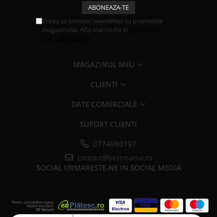
Vreau sa primesc newsletter cu promotiile
magazinului. Afla mai multe in
Politica de
Confidentialitate
MAGAZINUL MEU
CLIENTI
DATE COMERCIALE
SUPORT CLIENTI
0774980197
contact@bestmama.ro
SOCIAL
URMARESTE-NE IN SOCIAL MEDIA