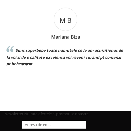
M B
Mariana Biza
Sunt superbebe toate hainutele ce le am achizitionat de
la voi si de o calitate excelenta voi reveni curand pt comenzi
pt bebe❤️❤️❤️
Newsletter
Nu rata ofertele si promotiile noastre