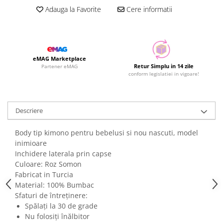
Adauga la Favorite
Cere informatii
eMAG Marketplace
Retur Simplu in 14 zile
Partener eMAG
conform legislatiei in vigoare!
Descriere
Body tip kimono pentru bebelusi si nou nascuti, model
inimioare
Inchidere laterala prin capse
Culoare: Roz Somon
Fabricat in Turcia
Material: 100% Bumbac
Sfaturi de întreținere:
Spălați la 30 de grade
Nu folosiți înălbitor