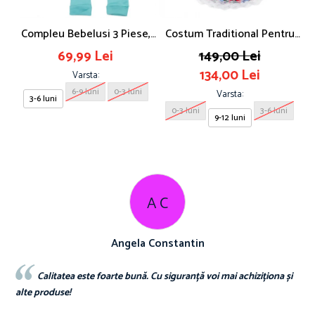
Compleu Bebelusi 3 Piese,
Costum Traditional Pentru
Model Ursulet, Safir
Fetite, 4 Piese
69,99 Lei
149,00 Lei
134,00 Lei
Varsta:
6-9 luni
0-3 luni
Varsta:
3-6 luni
0-3 luni
3-6 luni
9-12 luni
A C
ngela Constantin
Ma
e bună. Cu siguranță voi mai achiziționa și
Sunt superbebe toate hainu
de o calitate excelenta voi rev