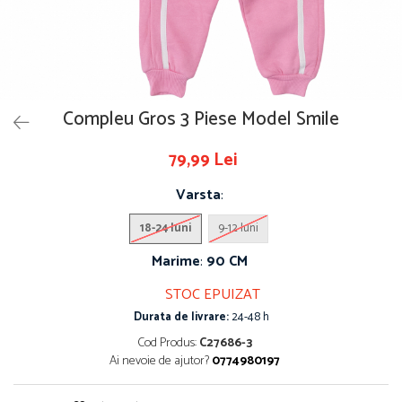
Compleu Gros 3 Piese Model Smile
79,99 Lei
Varsta
:
18-24 luni
9-12 luni
Marime
:
90 CM
STOC EPUIZAT
Durata de livrare:
24-48 h
Cod Produs:
C27686-3
Ai nevoie de ajutor?
0774980197