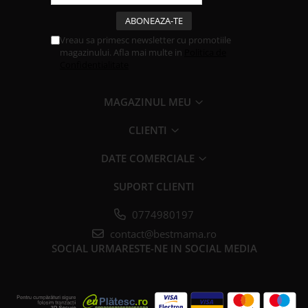
Vreau sa primesc newsletter cu promotiile
magazinului. Afla mai multe in
Politica de
Confidentialitate
MAGAZINUL MEU
CLIENTI
DATE COMERCIALE
SUPORT CLIENTI
0774980197
contact@bestmama.ro
SOCIAL
URMARESTE-NE IN SOCIAL MEDIA