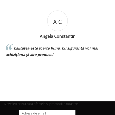
A C
Angela Constantin
Calitatea este foarte bună. Cu siguranță voi mai
l
achiziționa și alte produse!
p
Newsletter
Nu rata ofertele si promotiile noastre