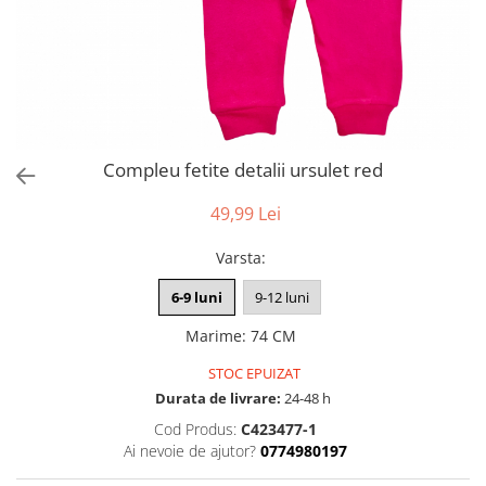
Compleu fetite detalii ursulet red
49,99 Lei
Varsta
:
6-9 luni
9-12 luni
Marime
:
74 CM
STOC EPUIZAT
Durata de livrare:
24-48 h
Cod Produs:
C423477-1
Ai nevoie de ajutor?
0774980197