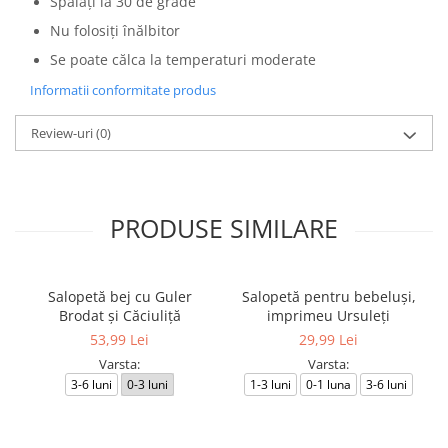
Spălați la 30 de grade
Nu folosiți înălbitor
Se poate călca la temperaturi moderate
Informatii conformitate produs
Review-uri
(0)
PRODUSE SIMILARE
Salopetă bej cu Guler
Salopetă pentru bebeluși,
Brodat și Căciuliță
imprimeu Ursuleți
53,99 Lei
29,99 Lei
Varsta:
Varsta:
3-6 luni
0-3 luni
1-3 luni
0-1 luna
3-6 luni