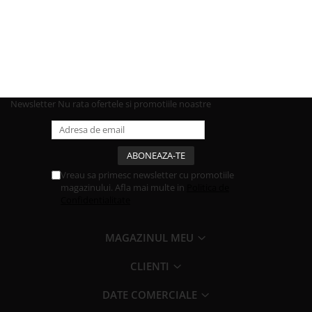
Newsletter
Nu rata ofertele si promotiile noastre
Vreau sa primesc newsletter cu promotiile
magazinului. Afla mai multe in
Politica de
Confidentialitate
MAGAZINUL MEU
CLIENTI
DATE COMERCIALE