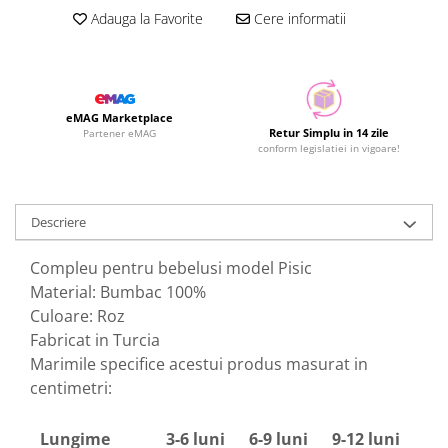
Adauga la Favorite
Cere informatii
eMAG Marketplace
Retur Simplu in 14 zile
Partener eMAG
conform legislatiei in vigoare!
Descriere
Compleu pentru bebelusi model Pisic
Material: Bumbac 100%
Culoare: Roz
Fabricat in Turcia
Marimile specifice acestui produs masurat in
centimetri:
Lungime
3-6 luni
6-9 luni
9-12 luni