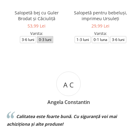
Salopetă bej cu Guler
Salopetă pentru bebeluși,
Brodat și Căciuliță
imprimeu Ursuleți
53,99 Lei
29,99 Lei
Varsta:
Varsta:
3-6 luni
0-3 luni
1-3 luni
0-1 luna
3-6 luni
A C
Angela Constantin
Calitatea este foarte bună. Cu siguranță voi mai
l
achiziționa și alte produse!
p