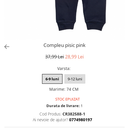
Compleu pisic pink
37,99 Lei
28,99 Lei
Varsta
:
6-9 luni
9-12 luni
Marime
:
74 CM
STOC EPUIZAT
Durata de livrare:
1
Cod Produs:
CR382588-1
Ai nevoie de ajutor?
0774980197