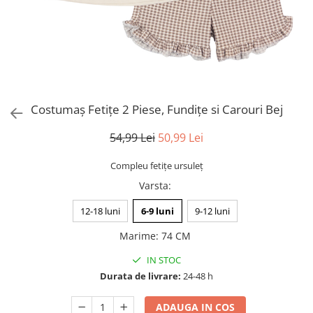
Costumaș Fetițe 2 Piese, Fundițe si Carouri Bej
54,99 Lei
50,99 Lei
Compleu fetițe ursuleț
Varsta
:
12-18 luni
6-9 luni
9-12 luni
Marime
:
74 CM
IN STOC
Durata de livrare:
24-48 h
ADAUGA IN COS