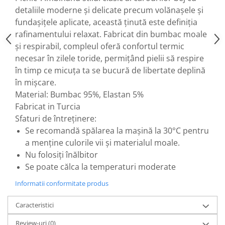
detaliile moderne și delicate precum volănașele și
fundașițele aplicate, această ținută este definiția
rafinamentului relaxat. Fabricat din bumbac moale
și respirabil, compleul oferă confortul termic
necesar în zilele toride, permițând pielii să respire
în timp ce micuța ta se bucură de libertate deplină
în mișcare.
Material: Bumbac 95%, Elastan 5%
Fabricat in Turcia
Sfaturi de întreținere:
Se recomandă spălarea la mașină la 30°C pentru
a menține culorile vii și materialul moale.
Nu folosiți înălbitor
Se poate călca la temperaturi moderate
Informatii conformitate produs
Caracteristici
Review-uri
(0)