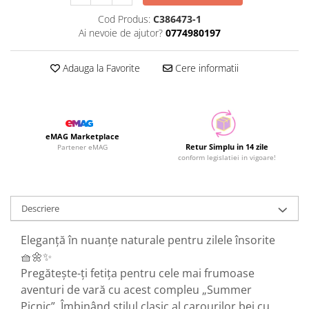
Cod Produs:
C386473-1
Ai nevoie de ajutor?
0774980197
Adauga la Favorite
Cere informatii
eMAG Marketplace
Retur Simplu in 14 zile
Partener eMAG
conform legislatiei in vigoare!
Descriere
Eleganță în nuanțe naturale pentru zilele însorite
🧺🌼✨
Pregătește-ți fetița pentru cele mai frumoase
aventuri de vară cu acest compleu „Summer
Picnic”. Îmbinând stilul clasic al carourilor bej cu