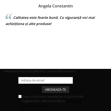
Angela Constantin
Calitatea este foarte bună. Cu siguranță voi mai
l
achiziționa și alte produse!
p
Newsletter
Nu rata ofertele si promotiile noastre
Vreau sa primesc newsletter cu promotiile
magazinului. Afla mai multe in
Politica de
Confidentialitate