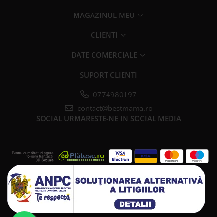
MAGAZINUL MEU
CLIENTI
DATE COMERCIALE
SUPORT CLIENTI
0774980197
contact@bestmama.ro
SOCIAL
URMARESTE-NE IN SOCIAL MEDIA