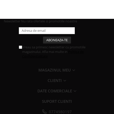
Newsletter
Nu rata ofertele si promotiile noastre
Vreau sa primesc newsletter cu promotiile
magazinului. Afla mai multe in
Politica de
Confidentialitate
MAGAZINUL MEU
CLIENTI
DATE COMERCIALE
SUPORT CLIENTI
0774980197