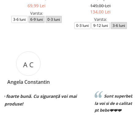
69,99 Lei
149,00 Lei
134,00 Lei
Varsta:
Varsta:
3-6 luni
6-9 luni
0-3 luni
0-3 luni
9-12 luni
3-6 luni
M B
Mariana Biza
i mai
Sunt superbebe toate hainutele ce le am achizitio
la voi si de o calitate excelenta voi reveni curand pt c
pt bebe❤️❤️❤️