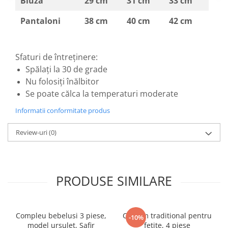
Bluza
29 cm
31 cm
33 cm
Pantaloni
38 cm
40 cm
42 cm
Sfaturi de întreținere:
Spălați la 30 de grade
Nu folosiți înălbitor
Se poate călca la temperaturi moderate
Informatii conformitate produs
Review-uri
(0)
PRODUSE SIMILARE
Compleu bebelusi 3 piese,
Costum traditional pentru
-10%
model ursulet, Safir
fetite, 4 piese