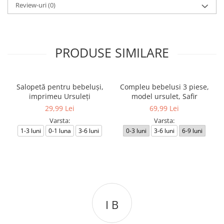
Review-uri
(0)
PRODUSE SIMILARE
Salopetă pentru bebeluși,
Compleu bebelusi 3 piese,
imprimeu Ursuleți
model ursulet, Safir
29,99 Lei
69,99 Lei
Varsta:
Varsta:
1-3 luni
0-1 luna
3-6 luni
0-3 luni
3-6 luni
6-9 luni
I B