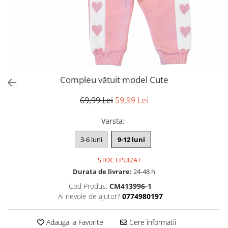
Compleu vătuit model Cute
69,99 Lei
59,99 Lei
Varsta
:
3-6 luni
9-12 luni
STOC EPUIZAT
Durata de livrare:
24-48 h
Cod Produs:
CM413996-1
Ai nevoie de ajutor?
0774980197
Adauga la Favorite
Cere informatii