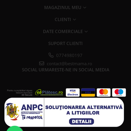
MAGAZINUL MEU
CLIENTI
DATE COMERCIALE
SUPORT CLIENTI
0774980197
contact@bestmama.ro
SOCIAL
URMARESTE-NE IN SOCIAL MEDIA