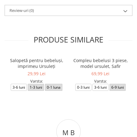
Review-uri
(0)
PRODUSE SIMILARE
Salopetă pentru bebeluși,
Compleu bebelusi 3 piese,
imprimeu Ursuleți
model ursulet, Safir
29,99 Lei
69,99 Lei
Varsta:
Varsta:
3-6 luni
1-3 luni
0-1 luna
0-3 luni
3-6 luni
6-9 luni
M B