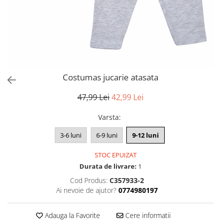
Costumas jucarie atasata
47,99 Lei
42,99 Lei
Varsta
:
3-6 luni
6-9 luni
9-12 luni
STOC EPUIZAT
Durata de livrare:
1
Cod Produs:
C357933-2
Ai nevoie de ajutor?
0774980197
Adauga la Favorite
Cere informatii