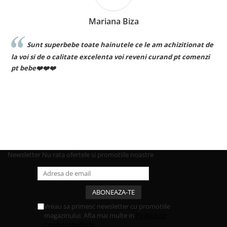
Mariana Biza
Sunt superbebe toate hainutele ce le am achizitionat de
Re
voi si de o calitate excelenta voi reveni curand pt comenzi
bebe❤️❤️❤️
Newsletter
Nu rata ofertele si promotiile noastre
Vreau sa primesc newsletter cu promotiile
magazinului. Afla mai multe in
Politica de
Confidentialitate