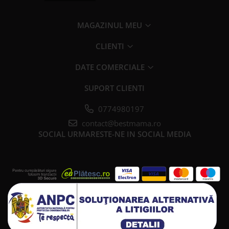
MAGAZINUL MEU
CLIENTI
DATE COMERCIALE
SUPORT CLIENTI
0774980197
contact@bestmama.ro
SOCIAL
URMARESTE-NE IN SOCIAL MEDIA