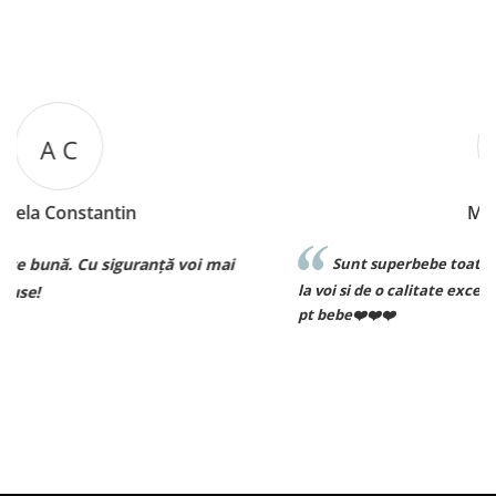
M B
Mariana Biza
mai
Sunt superbebe toate hainutele ce le am achizitiona
la voi si de o calitate excelenta voi reveni curand pt come
pt bebe❤️❤️❤️