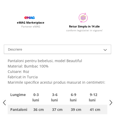
eMAG Marketplace
Retur Simplu in 14 zile
Partener eMAG
conform legislatiei in vigoare!
Descriere
Pantaloni pentru bebelusi, model Beautiful
Material: Bumbac 100%
Culoare: Roz
Fabricat in Turcia
Marimile specifice acestui produs masurat in centimetri:
Lungime
0-3
3-6
6-9
9-12
luni
luni
luni
luni
Pantaloni
36 cm
37 cm
39 cm
41 cm