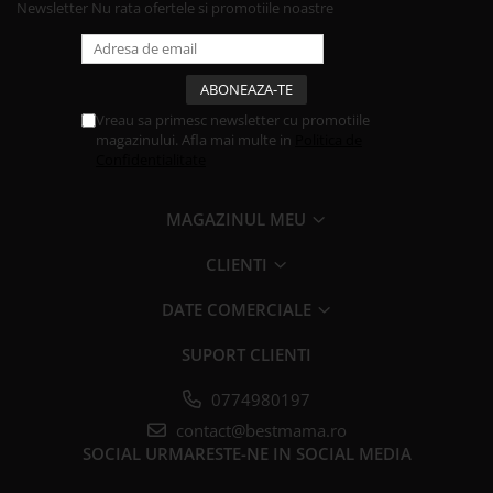
Newsletter
Nu rata ofertele si promotiile noastre
Vreau sa primesc newsletter cu promotiile
magazinului. Afla mai multe in
Politica de
Confidentialitate
MAGAZINUL MEU
CLIENTI
DATE COMERCIALE
SUPORT CLIENTI
0774980197
contact@bestmama.ro
SOCIAL
URMARESTE-NE IN SOCIAL MEDIA