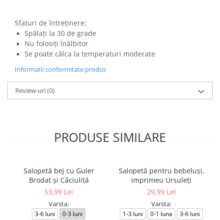
Sfaturi de întreținere:
Spălați la 30 de grade
Nu folosiți înălbitor
Se poate călca la temperaturi moderate
Informatii conformitate produs
Review-uri
(0)
PRODUSE SIMILARE
Salopetă bej cu Guler
Salopetă pentru bebeluși,
Brodat și Căciuliță
imprimeu Ursuleți
53,99 Lei
29,99 Lei
Varsta:
Varsta:
3-6 luni
0-3 luni
1-3 luni
0-1 luna
3-6 luni