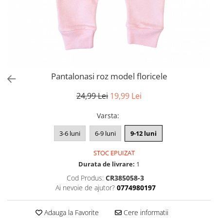
Pantalonasi roz model floricele
24,99 Lei
19,99 Lei
Varsta
:
3-6 luni
6-9 luni
9-12 luni
STOC EPUIZAT
Durata de livrare:
1
Cod Produs:
CR385058-3
Ai nevoie de ajutor?
0774980197
Adauga la Favorite
Cere informatii