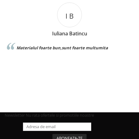
I B
Iuliana Batincu
ialul foarte bun,sunt foarte multumita
Foarte bun
Newsletter
Nu rata ofertele si promotiile noastre