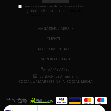
Vreau sa primesc newsletter cu promotiile
magazinului. Afla mai multe in
Politica de
Confidentialitate
MAGAZINUL MEU
CLIENTI
DATE COMERCIALE
SUPORT CLIENTI
0774980197
contact@bestmama.ro
SOCIAL
URMARESTE-NE IN SOCIAL MEDIA