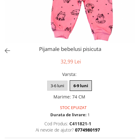
Pijamale bebelusi pisicuta
32,99 Lei
Varsta
:
3-6 luni
6-9 luni
Marime
:
74 CM
STOC EPUIZAT
Durata de livrare:
1
Cod Produs:
C411821-1
Ai nevoie de ajutor?
0774980197