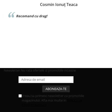
Cosmin Ionuț Teaca
e
Recomand cu drag!
Newsletter
Nu rata ofertele si promotiile noastre
Vreau sa primesc newsletter cu promotiile
magazinului. Afla mai multe in
Politica de
Confidentialitate