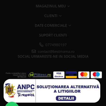
MAGAZINUL MEU
CLIENTI
DATE COMERCIALE
SUPORT CLIENTI
0774980197
contact@bestmama.ro
SOCIAL
URMARESTE-NE IN SOCIAL MEDIA