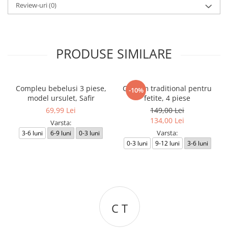
Review-uri
(0)
PRODUSE SIMILARE
Compleu bebelusi 3 piese,
Costum traditional pentru
-10%
model ursulet, Safir
fetite, 4 piese
69,99 Lei
149,00 Lei
134,00 Lei
Varsta:
Varsta:
3-6 luni
6-9 luni
0-3 luni
0-3 luni
9-12 luni
3-6 luni
C T