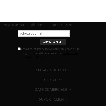
Newsletter
Nu rata ofertele si promotiile noastre
Vreau sa primesc newsletter cu promotiile
magazinului. Afla mai multe in
Politica de
Confidentialitate
MAGAZINUL MEU
CLIENTI
DATE COMERCIALE
SUPORT CLIENTI