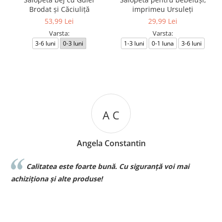
Brodat și Căciuliță
imprimeu Ursuleți
53,99 Lei
29,99 Lei
Varsta:
Varsta:
3-6 luni
0-3 luni
1-3 luni
0-1 luna
3-6 luni
A C
Angela Constantin
Calitatea este foarte bună. Cu siguranță voi mai
l
achiziționa și alte produse!
p