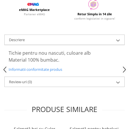
eMAG Marketplace
Retur Simplu in 14 zile
Partener eMAG
conform legislatiei in vigoare!
Descriere
Tichie pentru nou nascuti, culoare alb
Material 100% bumbac.
Informatii conformitate produs
Review-uri
(0)
PRODUSE SIMILARE
Salopetă bej cu Guler
Salopetă pentru bebeluși,