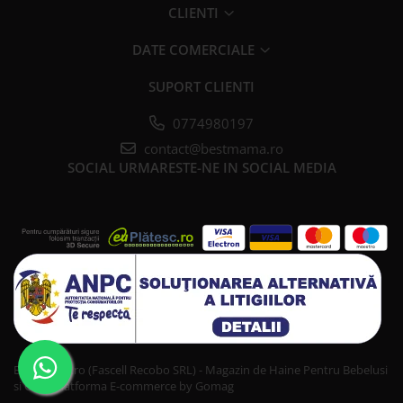
CLIENTI
DATE COMERCIALE
SUPORT CLIENTI
0774980197
contact@bestmama.ro
SOCIAL
URMARESTE-NE IN SOCIAL MEDIA
Bestmama.ro (Fascell Recobo SRL) - Magazin de Haine Pentru Bebelusi
si Copii
Platforma E-commerce by Gomag