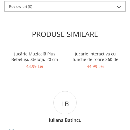
Review-uri
(0)
PRODUSE SIMILARE
Jucărie Muzicală Pluș
Jucarie interactiva cu
Bebeluși, Steluță, 20 cm
functie de rotire 360 de
grade si lumini, Omida
43,99 Lei
44,99 Lei
I B
C 
na Batincu
Catalina