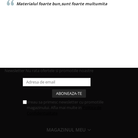
sunt foarte multumita
Foarte buna calitate exact
Newsletter
Nu rata ofertele si promotiile noastre
Vreau sa primesc newsletter cu promotiile
magazinului. Afla mai multe in
Politica de
Confidentialitate
MAGAZINUL MEU