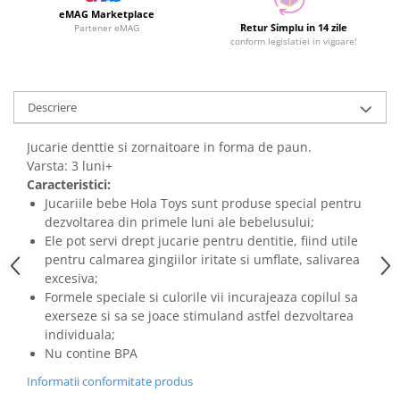
eMAG Marketplace
Retur Simplu in 14 zile
Partener eMAG
conform legislatiei in vigoare!
Descriere
Jucarie denttie si zornaitoare in forma de paun.
Varsta: 3 luni+
Caracteristici:
Jucariile bebe Hola Toys sunt produse special pentru
dezvoltarea din primele luni ale bebelusului;
Ele pot servi drept jucarie pentru dentitie, fiind utile
pentru calmarea gingiilor iritate si umflate, salivarea
excesiva;
Formele speciale si culorile vii incurajeaza copilul sa
exerseze si sa se joace stimuland astfel dezvoltarea
individuala;
Nu contine BPA
Informatii conformitate produs