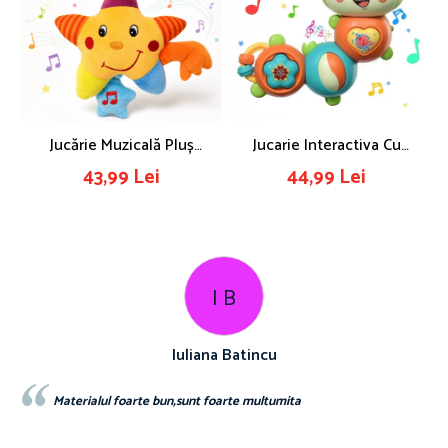
Jucărie Muzicală Pluș
Jucarie Interactiva Cu
Bebeluși, Steluță, 20 Cm
Functie De Rotire 360 De
43,99 Lei
44,99 Lei
Grade Si Lumini, Omida
I B
Iuliana Batincu
Materialul foarte bun,sunt foarte multumita