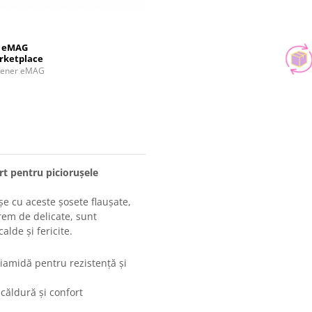
eMAG
rketplace
tener eMAG
rt pentru piciorușele
șe cu aceste șosete flaușate,
trem de delicate, sunt
lde și fericite.
amidă pentru rezistență și
căldură și confort