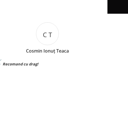
I B
a
Iuliana Batincu
Materialul foarte bun,sunt foarte multumi