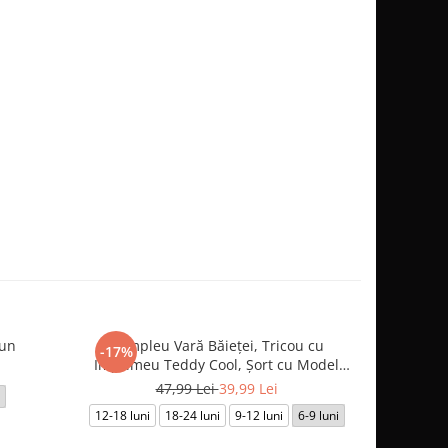
run
Compleu Vară Băieței, Tricou cu
Compleu Va
-17%
-10%
Imprimeu Teddy Cool, Șort cu Model
Grafic
47,99 Lei
39,99 Lei
12-18 luni
18-24 luni
9-12 luni
6-9 luni
6-