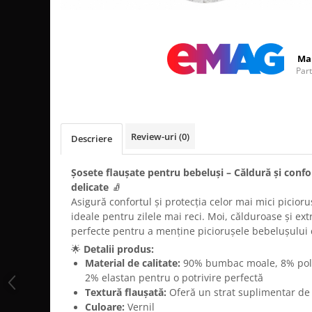
Distribuie
pe
Facebook
Ma
Par
Review-uri
(0)
Descriere
Șosete flaușate pentru bebeluși – Căldură și confo
delicate
🧦
Asigură confortul și protecția celor mai mici picioru
ideale pentru zilele mai reci. Moi, călduroase și ex
perfecte pentru a menține piciorușele bebelușului ca
🌟
Detalii produs:
Material de calitate:
90% bumbac moale, 8% poli
2% elastan pentru o potrivire perfectă
Textură flaușată:
Oferă un strat suplimentar de 
Culoare:
Vernil