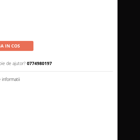
A IN COS
oie de ajutor?
0774980197
informatii