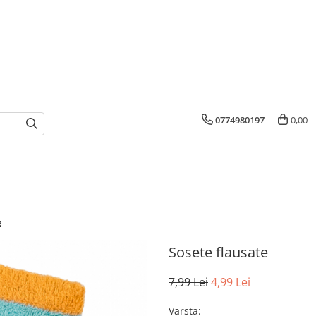
0774980197
0,00
e
Sosete flausate
7,99 Lei
4,99 Lei
Varsta
: