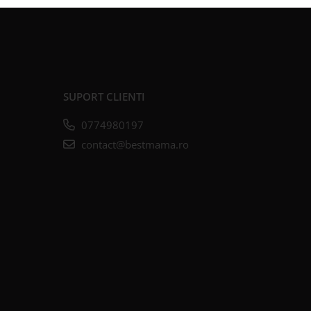
SUPORT CLIENTI
0774980197
contact@bestmama.ro