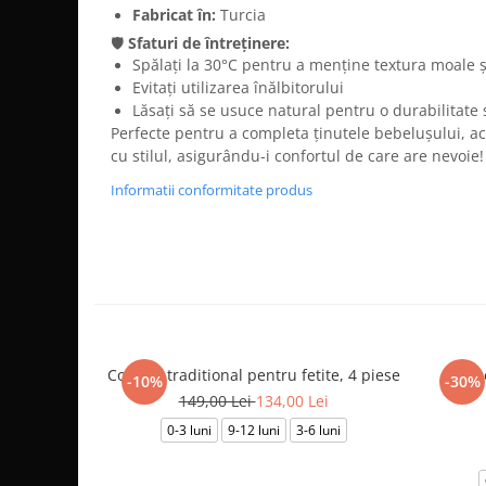
Fabricat în:
Turcia
🛡️
Sfaturi de întreținere:
Spălați la 30°C pentru a menține textura moale și
Evitați utilizarea înălbitorului
Lăsați să se usuce natural pentru o durabilitate 
Perfecte pentru a completa ținutele bebelușului, a
cu stilul, asigurându-i confortul de care are nevoie
Informatii conformitate produs
Costum traditional pentru fetite, 4 piese
Salop
-10%
-30%
149,00 Lei
134,00 Lei
0-3 luni
9-12 luni
3-6 luni