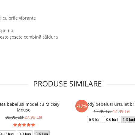
 culorile vibrante
sporită
ceste șosete combină căldura
!
PRODUSE SIMILARE
etă bebeluși model cu Mickey
Body bebelusi ursulet b
-17%
Mouse
17,99 Lei
14,99 Lei
39,99 Lei
27,99 Lei
6-9 luni
3-6 luni
1-3 luni
9-12 luni
0-3 luni
3-6 luni