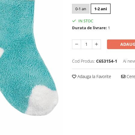
0-1 an
1-2 ani
IN STOC
Durata de livrare:
1
ADAUG
Cod Produs:
C653154-1
Ai nev
Adauga la Favorite
Cere 