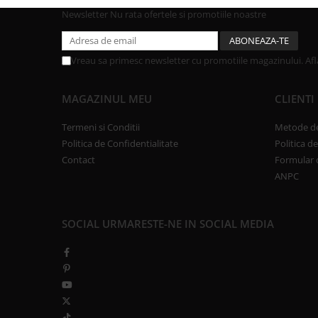
Newsletter
Nu rata ofertele si promotiile noastre
Vreau sa primesc newsletter cu promotiile magazinului. Af
MAGAZINUL MEU
CLIENTI
Termeni si Conditii
Metode de
Politica de Confidentialitate
Politica d
Contact
Formular 
ANPC
SOCIAL
URMARESTE-NE IN SOCIAL MEDIA