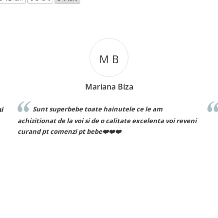
B
C T
 Biza
Cosmin Ionuț Teac
utele ce le am
Recomand cu drag!
litate excelenta voi reveni
❤️