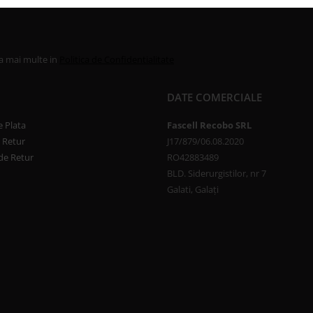
la mai multe in
Politica de Confidentialitate
DATE COMERCIALE
 Plata
Fascell Recobo SRL
e Retur
J17/879/06.08.2020
de Retur
RO42883489
BLD. Siderurgistilor, nr 7
Galati, Galați