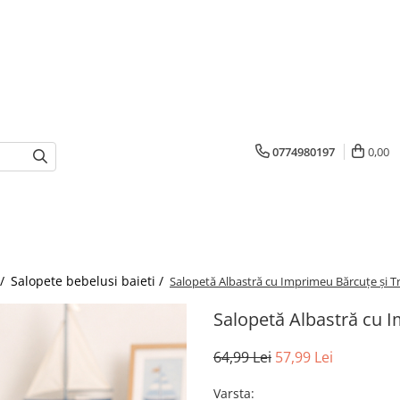
0774980197
0,00
 /
Salopete bebelusi baieti /
Salopetă Albastră cu Imprimeu Bărcuțe și Tr
Salopetă Albastră cu I
64,99 Lei
57,99 Lei
Varsta
: