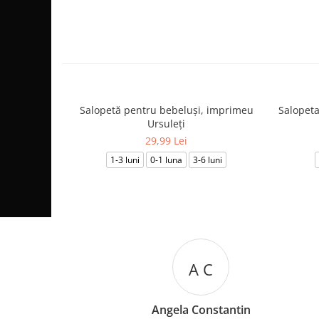
Salopetă pentru bebeluși, imprimeu
Salopeta
Ursuleți
29,99 Lei
1-3 luni
0-1 luna
3-6 luni
M B
Mariana Biza