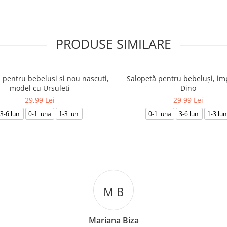
PRODUSE SIMILARE
 pentru bebelusi si nou nascuti,
Salopetă pentru bebeluși, i
model cu Ursuleti
Dino
29,99 Lei
29,99 Lei
3-6 luni
0-1 luna
1-3 luni
0-1 luna
3-6 luni
1-3 lun
C T
Cosmin Ionuț Teaca