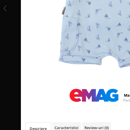
Distribuie
pe
Facebook
Ma
Par
Caracteristici
Review-uri
(0)
Descriere