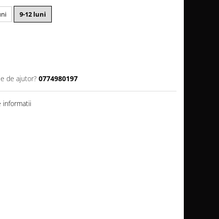
uni
9-12 luni
ie de ajutor?
0774980197
informatii