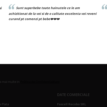
Recomand cu drag!
eni
la mai multe in
Politica de Confidentialitate
DATE COMERCIALE
 Plata
Fascell Recobo SRL