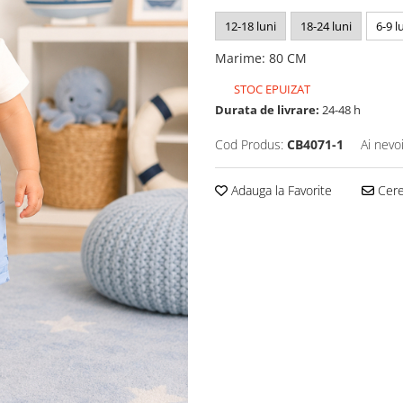
12-18 luni
18-24 luni
6-9 l
Marime
:
80 CM
STOC EPUIZAT
Durata de livrare:
24-48 h
Cod Produs:
CB4071-1
Ai nevo
Adauga la Favorite
Cere 