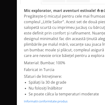
Mic explorator, mari aventuri estivale! ⛵☀️
Pregătește-ți micuțul pentru cele mai frumoas
compleul „Little Sailor”. Acest set de două pie
salopetă scurtă cu imprimeu jucăuș cu bărcuțe 
este definit prin confort și rafinament. Nuanțe
designul minimalist fac din această ținută ale
plimbările pe malul mării, vacanțe sau joaca în 
un bumbac moale și plăcut, compleul asigură 
care are nevoie orice băiețel pentru a explora
Material: Bumbac 100%
Fabricat in Turcia
Sfaturi de întreținere:
Spălați la 30 de grade
Nu folosiți înălbitor
Se poate călca la temperaturi moderate
Informatii conformitate produs