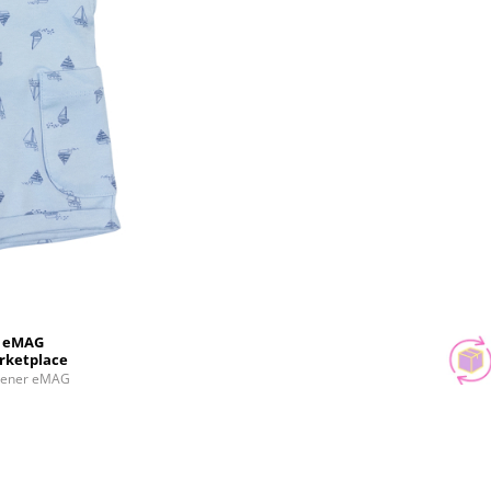
eMAG
rketplace
tener eMAG