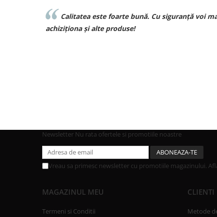
ță voi mai
Sunt superbebe toate hainutele ce le am
achizitionat de la voi si de o calitate excelenta voi rev
curand pt comenzi pt bebe❤️❤️❤️
Newsletter
Nu rata ofertele si promotiile noastre
Vreau sa primesc newsletter cu promotiile magazinului. Af
MAGAZINUL MEU
CLIENTI
Termeni si Conditii
Metode de