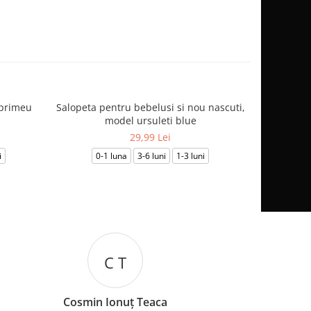
mprimeu
Salopeta pentru bebelusi si nou nascuti,
Salopetă
model ursuleti blue
29,99 Lei
i
0-1 luna
3-6 luni
1-3 luni
3-6
I B
Iuliana Batincu