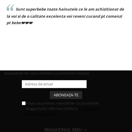
Sunt superbebe toate hainutele ce le am achizitionat de
la voi si de o calitate excelenta voi reveni curand pt comenzi
pt bebe❤️❤️❤️
Newsletter
Nu rata ofertele si promotiile noastre
Vreau sa primesc newsletter cu promotiile
magazinului. Afla mai multe in
Politica de
Confidentialitate
MAGAZINUL MEU