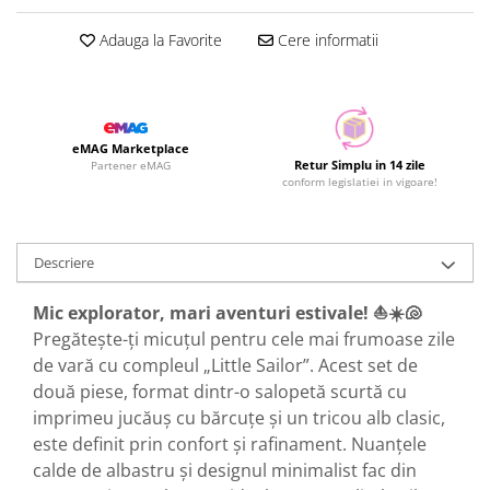
Adauga la Favorite
Cere informatii
eMAG Marketplace
Retur Simplu in 14 zile
Partener eMAG
conform legislatiei in vigoare!
Descriere
Mic explorator, mari aventuri estivale! ⛵☀️🐚
Pregătește-ți micuțul pentru cele mai frumoase zile
de vară cu compleul „Little Sailor”. Acest set de
două piese, format dintr-o salopetă scurtă cu
imprimeu jucăuș cu bărcuțe și un tricou alb clasic,
este definit prin confort și rafinament. Nuanțele
calde de albastru și designul minimalist fac din