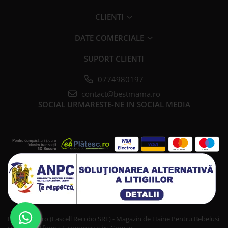
CLIENTI
DATE COMERCIALE
SUPORT CLIENTI
0774980197
contact@bestmama.ro
SOCIAL
URMARESTE-NE IN SOCIAL MEDIA
Bestmama.ro (Fascell Recobo SRL) - Magazin de Haine Pentru Bebelusi
si Copii
Platforma E-commerce by Gomag