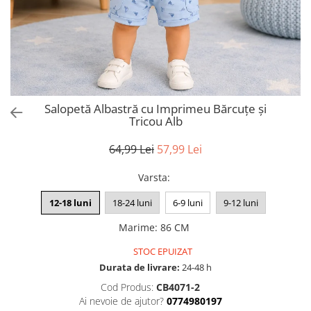
Salopetă Albastră cu Imprimeu Bărcuțe și
Tricou Alb
64,99 Lei
57,99 Lei
Varsta
:
12-18 luni
18-24 luni
6-9 luni
9-12 luni
Marime
:
86 CM
STOC EPUIZAT
Durata de livrare:
24-48 h
Cod Produs:
CB4071-2
Ai nevoie de ajutor?
0774980197