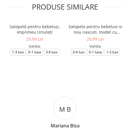
PRODUSE SIMILARE
Salopetă pentru bebeluși,
Salopeta pentru bebelusi si
imprimeu Ursuleți
nou nascuti, model cu
Ursuleti
29,99 Lei
29,99 Lei
Varsta:
Varsta:
1-3 luni
0-1 luna
3-6 luni
3-6 luni
0-1 luna
1-3 luni
M B
Mariana Biza