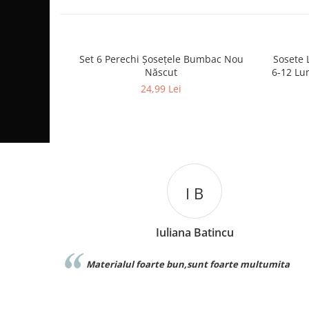
Set 6 Perechi Şosețele Bumbac Nou
Sosete 
Născut
6-12 Lun
24,99 Lei
I B
Iuliana Batincu
Materialul foarte bun,sunt foarte multumita