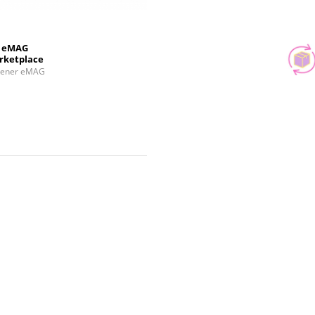
eMAG
rketplace
tener eMAG