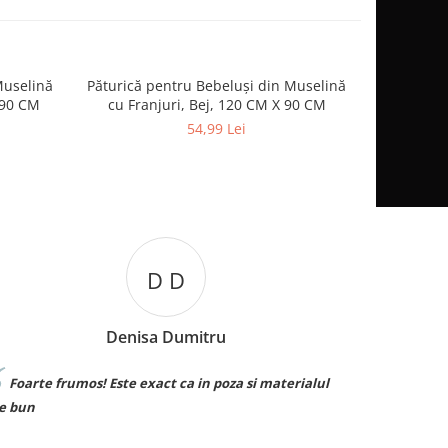
Muselină
Păturică pentru Bebeluși din Muselină
Palarie 
-8%
 90 CM
cu Franjuri, Bej, 120 CM X 90 CM
Respirabila
54,99 Lei
D D
Denisa Dumitru
Foarte frumos! Este exact ca in poza si materialul
Sunt su
e bun