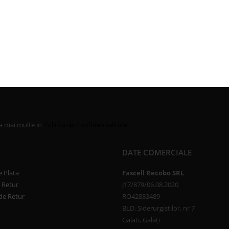
la mai multe in
Politica de Confidentialitate
DATE COMERCIALE
 Plata
Fascell Recobo SRL
e Retur
J17/879/06.08.2020
de Retur
RO42883489
BLD. Siderurgistilor, nr 7
Galati, Galați