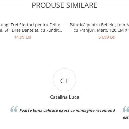
PRODUSE SIMILARE
Lungi Trei Sferturi pentru Fetite
Păturică pentru Bebeluși din 
i, Stil Dres Dantelat, cu Fundita
cu Franjuri, Maro, 120 CM X
Eleganta
14,99 Lei
54,99 Lei
C L
Catalina Luca
Foarte buna calitate exact ca inimagine recomand
est