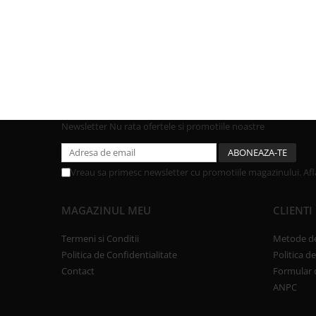
Newsletter
Nu rata ofertele si promotiile noastre
Vreau sa primesc newsletter cu promotiile magazinului. Af
MAGAZINUL MEU
CLIENTI
Termeni si Conditii
Metode de
Politica de Confidentialitate
Politica d
Contact
Formular 
ANPC