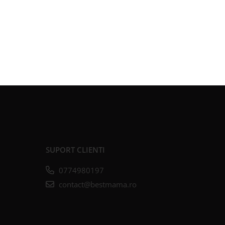
SUPORT CLIENTI
0774980197
contact@bestmama.ro