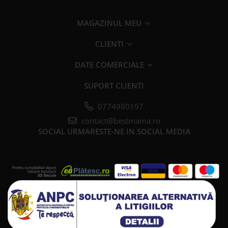
MAGAZINUL MEU
CLIENTI
DATE COMERCIALE
SUPORT CLIENTI
0774980197
contact@bestmama.ro
SOCIAL
URMARESTE-NE IN SOCIAL MEDIA