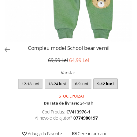
Compleu model School bear vernil
69,99 Lei
64,99 Lei
Varsta
:
12-18 luni
18-24 luni
6-9 luni
9-12 luni
STOC EPUIZAT
Durata de livrare:
24-48 h
Cod Produs:
CV413976-1
Ai nevoie de ajutor?
0774980197
Adauga la Favorite
Cere informatii