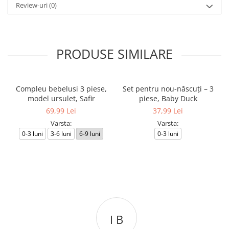
Review-uri
(0)
PRODUSE SIMILARE
Compleu bebelusi 3 piese,
Set pentru nou-născuți – 3
model ursulet, Safir
piese, Baby Duck
69,99 Lei
37,99 Lei
Varsta:
Varsta:
0-3 luni
3-6 luni
6-9 luni
0-3 luni
I B