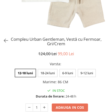
Compleu Urban Gentleman, Vestă cu Fermoar,
Gri/Crem
124,00 Lei
99,00 Lei
Varsta
:
12-18 luni
18-24 luni
6-9 luni
9-12 luni
Marime
:
86 CM
IN STOC
Durata de livrare:
24-48 h
ADAUGA IN COS