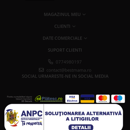
MAGAZINUL MEU
CLIENTI
DATE COMERCIALE
SUPORT CLIENTI
0774980197
contact@bestmama.ro
SOCIAL
URMARESTE-NE IN SOCIAL MEDIA