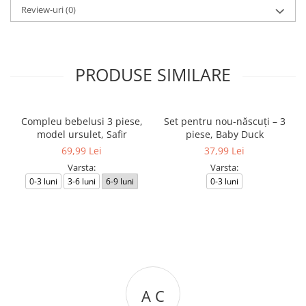
Review-uri
(0)
PRODUSE SIMILARE
Compleu bebelusi 3 piese,
Set pentru nou-născuți – 3
model ursulet, Safir
piese, Baby Duck
69,99 Lei
37,99 Lei
Varsta:
Varsta:
0-3 luni
3-6 luni
6-9 luni
0-3 luni
A C