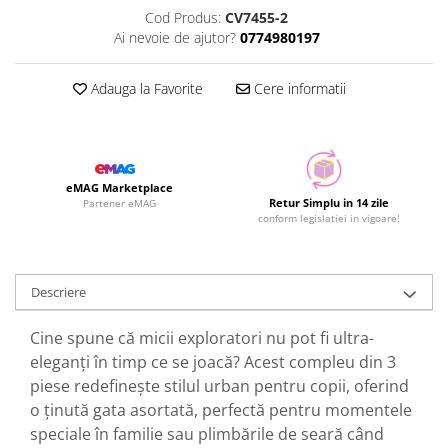
Cod Produs:
CV7455-2
Ai nevoie de ajutor?
0774980197
Adauga la Favorite
Cere informatii
eMAG Marketplace
Retur Simplu in 14 zile
Partener eMAG
conform legislatiei in vigoare!
Descriere
Cine spune că micii exploratori nu pot fi ultra-
eleganți în timp ce se joacă? Acest compleu din 3
piese redefinește stilul urban pentru copii, oferind
o ținută gata asortată, perfectă pentru momentele
speciale în familie sau plimbările de seară când