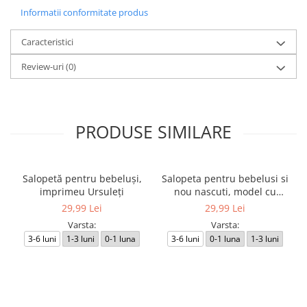
Informatii conformitate produs
Caracteristici
Review-uri
(0)
PRODUSE SIMILARE
Salopetă pentru bebeluși,
Salopeta pentru bebelusi si
imprimeu Ursuleți
nou nascuti, model cu
Ursuleti
29,99 Lei
29,99 Lei
Varsta:
Varsta:
3-6 luni
1-3 luni
0-1 luna
3-6 luni
0-1 luna
1-3 luni