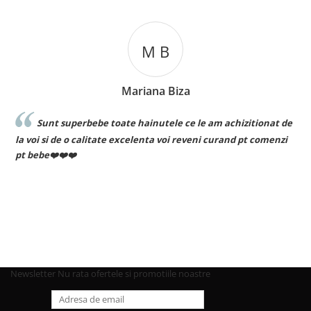
M B
Mariana Biza
Sunt superbebe toate hainutele ce le am achizitionat de
la voi si de o calitate excelenta voi reveni curand pt comenzi
pt bebe❤️❤️❤️
Newsletter
Nu rata ofertele si promotiile noastre