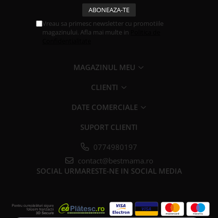
Vreau sa primesc newsletter cu promotiile
magazinului. Afla mai multe in
Politica de
Confidentialitate
MAGAZINUL MEU
CLIENTI
DATE COMERCIALE
SUPORT CLIENTI
0774980197
contact@bestmama.ro
SOCIAL
URMARESTE-NE IN SOCIAL MEDIA