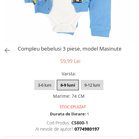
Compleu bebelusi 3 piese, model Masinute
59,99 Lei
Varsta
:
3-6 luni
6-9 luni
9-12 luni
Marime
:
74 CM
STOC EPUIZAT
Durata de livrare:
1
Cod Produs:
C5800-1
Ai nevoie de ajutor?
0774980197