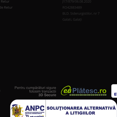
e Retur
J17/879/06.08.2020
de Retur
RO42883489
BLD. Siderurgistilor, nr 7
Galati, Galați
u