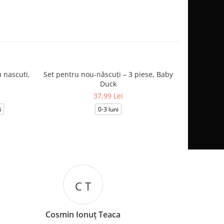
 nascuti,
Set pentru nou-născuți – 3 piese, Baby
Salopetă
Duck
37,99 Lei
i
0-3 luni
0-1
I B
a
Iuliana Batincu