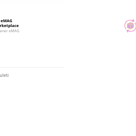
eMAG
rketplace
tener eMAG
uleti