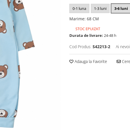
0-1 luna
1-3 luni
3-6 luni
Marime
:
68 CM
STOC EPUIZAT
Durata de livrare:
24-48 h
Cod Produs:
S42213-2
Ai nevoi
Adauga la Favorite
Cere 