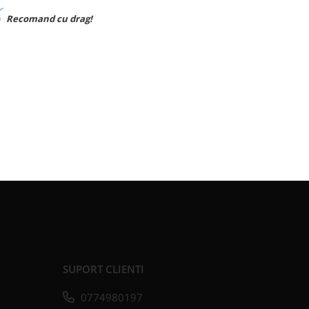
Materialul foarte bun,sunt foarte multumi
SUPORT CLIENTI
0774980197