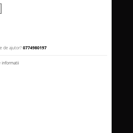
e de ajutor?
0774980197
informatii