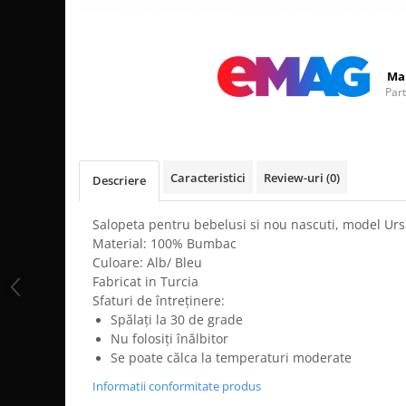
Distribuie
pe
Facebook
Ma
Par
Caracteristici
Review-uri
(0)
Descriere
Salopeta pentru bebelusi si nou nascuti, model Urs
Material: 100% Bumbac
Culoare: Alb/ Bleu
Fabricat in Turcia
Sfaturi de întreținere:
Spălați la 30 de grade
Nu folosiți înălbitor
Se poate călca la temperaturi moderate
Informatii conformitate produs