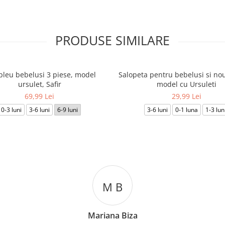
PRODUSE SIMILARE
leu bebelusi 3 piese, model
Salopeta pentru bebelusi si nou
ursulet, Safir
model cu Ursuleti
69,99 Lei
29,99 Lei
0-3 luni
3-6 luni
6-9 luni
3-6 luni
0-1 luna
1-3 lun
B
C T
 Biza
Cosmin Ionuț Teac