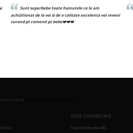
utele ce le am
Recomand cu drag!
litate excelenta voi reveni
❤️
la mai multe in
Politica de Confidentialitate
DATE COMERCIALE
 Plata
Fascell Recobo SRL