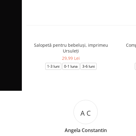
Salopetă pentru bebeluși, imprimeu
Comp
Ursuleți
29,99 Lei
1-3 luni
0-1 luna
3-6 luni
A C
M 
ela Constantin
Mariana