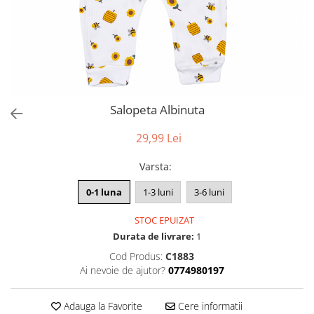
Salopeta Albinuta
29,99 Lei
Varsta
:
0-1 luna
1-3 luni
3-6 luni
STOC EPUIZAT
Durata de livrare:
1
Cod Produs:
C1883
Ai nevoie de ajutor?
0774980197
Adauga la Favorite
Cere informatii