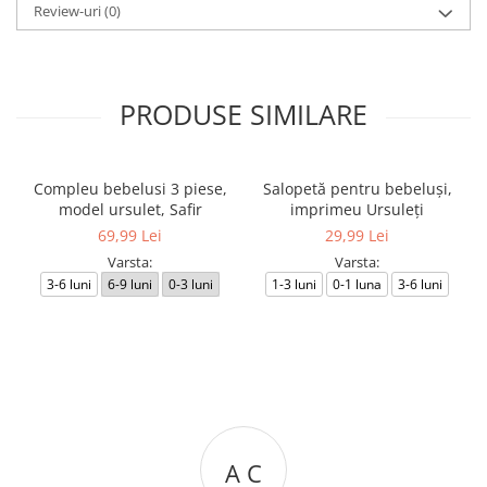
Review-uri
(0)
PRODUSE SIMILARE
Compleu bebelusi 3 piese,
Salopetă pentru bebeluși,
model ursulet, Safir
imprimeu Ursuleți
69,99 Lei
29,99 Lei
Varsta:
Varsta:
3-6 luni
6-9 luni
0-3 luni
1-3 luni
0-1 luna
3-6 luni
A C