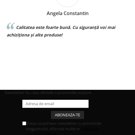
Angela Constantin
Calitatea este foarte bună. Cu siguranță voi mai
l
achiziționa și alte produse!
p
Newsletter
Nu rata ofertele si promotiile noastre
Vreau sa primesc newsletter cu promotiile
magazinului. Afla mai multe in
Politica de
Confidentialitate