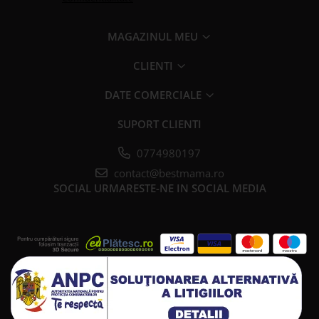
MAGAZINUL MEU
CLIENTI
DATE COMERCIALE
SUPORT CLIENTI
0774980197
contact@bestmama.ro
SOCIAL
URMARESTE-NE IN SOCIAL MEDIA