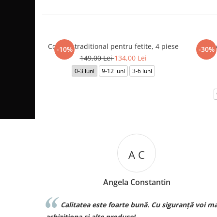
Costum traditional pentru fetite, 4 piese
Salop
-10%
-30%
149,00 Lei
134,00 Lei
0-3 luni
9-12 luni
3-6 luni
A C
Angela Constantin
Calitatea este foarte bună. Cu siguranță voi mai
Sunt 
achizitiona
chiziționa și alte produse!