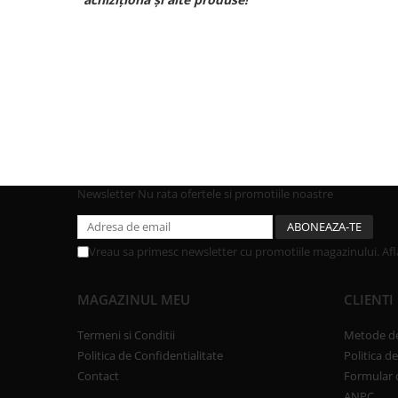
curand pt
Newsletter
Nu rata ofertele si promotiile noastre
Vreau sa primesc newsletter cu promotiile magazinului. Af
MAGAZINUL MEU
CLIENTI
Termeni si Conditii
Metode de
Politica de Confidentialitate
Politica d
Contact
Formular 
ANPC