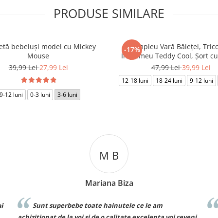
PRODUSE SIMILARE
etă bebeluși model cu Mickey
Compleu Vară Băieței, Tric
-17%
Mouse
Imprimeu Teddy Cool, Șort c
Grafic
39,99 Lei
27,99 Lei
47,99 Lei
39,99 Lei
12-18 luni
18-24 luni
9-12 luni
9-12 luni
0-3 luni
3-6 luni
M B
Mariana Biza
C
superbebe toate hainutele ce le am
Recomand cu 
t de la voi si de o calitate excelenta voi reveni