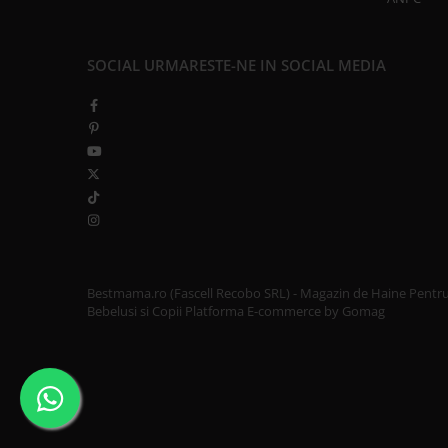
SOCIAL
URMARESTE-NE IN SOCIAL MEDIA
Bestmama.ro (Fascell Recobo SRL) - Magazin de Haine Pentr
Bebelusi si Copii
Platforma E-commerce by Gomag