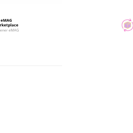
eMAG
rketplace
tener eMAG