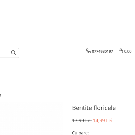
0774980197
0,00
e
Bentite floricele
17,99 Lei
14,99 Lei
Culoare
: