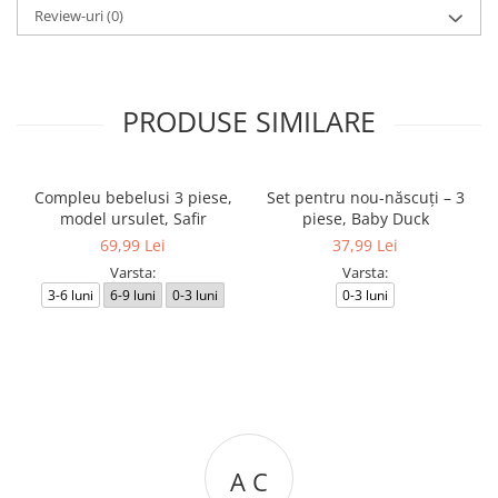
Review-uri
(0)
PRODUSE SIMILARE
Compleu bebelusi 3 piese,
Set pentru nou-născuți – 3
model ursulet, Safir
piese, Baby Duck
69,99 Lei
37,99 Lei
Varsta:
Varsta:
3-6 luni
6-9 luni
0-3 luni
0-3 luni
A C