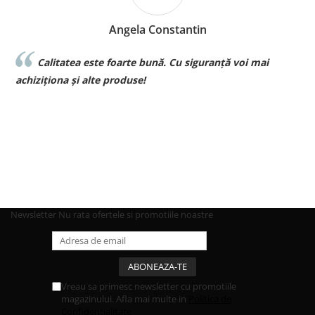
Angela Constantin
Calitatea este foarte bună. Cu siguranță voi mai
l
achiziționa și alte produse!
p
Newsletter
Nu rata ofertele si promotiile noastre
Vreau sa primesc newsletter cu promotiile
magazinului. Afla mai multe in
Politica de
Confidentialitate