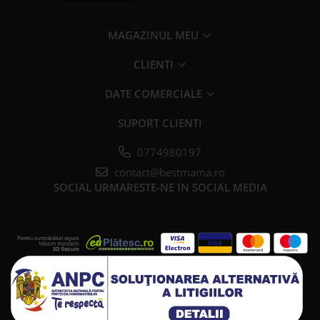
MAGAZINUL MEU
CLIENTI
DATE COMERCIALE
SUPORT CLIENTI
0774980197
contact@bestmama.ro
SOCIAL
URMARESTE-NE IN SOCIAL MEDIA