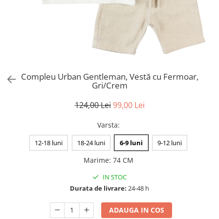
Compleu Urban Gentleman, Vestă cu Fermoar,
Gri/Crem
124,00 Lei
99,00 Lei
Varsta
:
12-18 luni
18-24 luni
6-9 luni
9-12 luni
Marime
:
74 CM
IN STOC
Durata de livrare:
24-48 h
ADAUGA IN COS