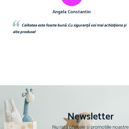
Mariana Biza
ona și
Sunt superbebe toate hainutele ce le am achizitionat de la voi si
o calitate excelenta voi reveni curand pt comenzi pt bebe❤️❤️❤️
Newsletter
Nu rata ofertele si promotiile noastre