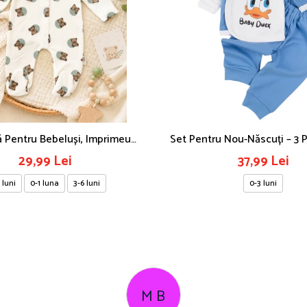
 Pentru Bebeluși, Imprimeu
Set Pentru Nou-Născuți – 3 
Ursuleți
Duck
29,99 Lei
37,99 Lei
 luni
0-1 luna
3-6 luni
0-3 luni
C T