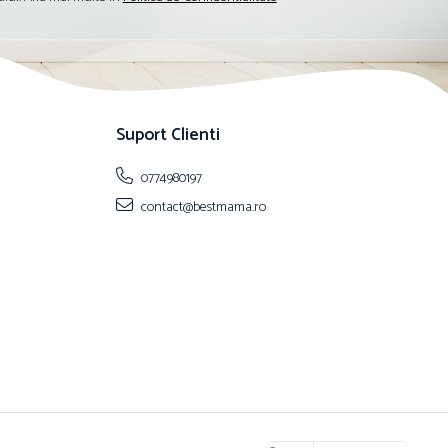
Suport Clienti
0774980197
contact@bestmama.ro