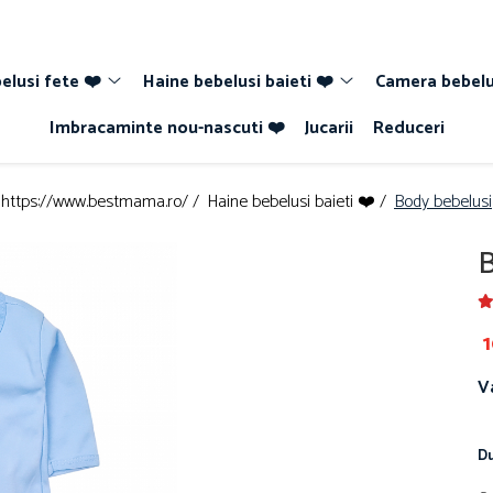
elusi fete ❤️
Haine bebelusi baieti ❤️
Camera bebelu
Imbracaminte nou-nascuti ❤️
Jucarii
Reduceri
https://www.bestmama.ro/ /
Haine bebelusi baieti ❤️ /
Body bebelusi
B
1
V
Du