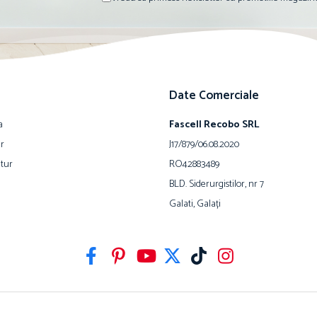
Date Comerciale
a
Fascell Recobo SRL
ur
J17/879/06.08.2020
tur
RO42883489
BLD. Siderurgistilor, nr 7
Galati, Galați