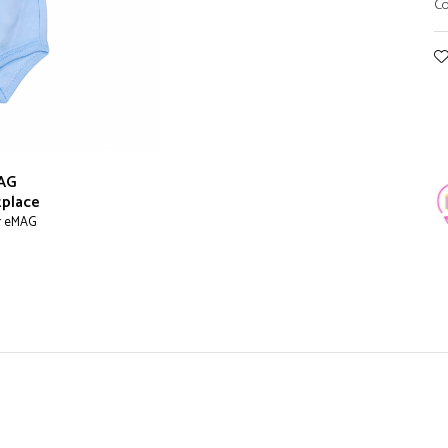
Co
AG
place
r eMAG