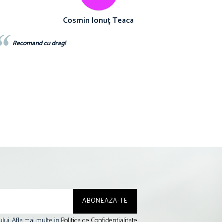
Iuliana Batincu
Materialul foarte bun,sunt foarte multumita
lui. Afla mai multe in
Politica de Confidentialitate