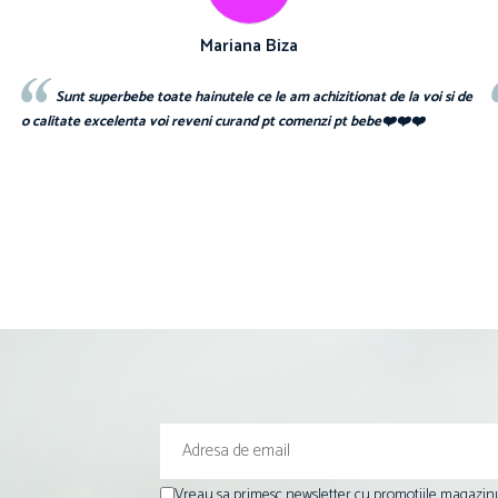
Cosmin Ionuț Teaca
 de
Recomand cu drag!
Vreau sa primesc newsletter cu promotiile magazinu