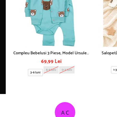
Compleu Bebelusi 3 Piese, Model Ursulet,
Salopetă
Safir
69,99 Lei
6-9 luni
0-3 luni
1-3
3-6 luni
M B